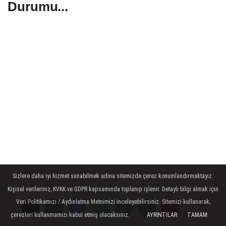
Durumu...
Sizlere daha iyi hizmet sunabilmek adına sitemizde çerez konumlandırmaktayız.
Kişisel verileriniz, KVKK ve GDPR kapsamında toplanıp işlenir. Detaylı bilgi almak için
Veri Politikamızı / Aydınlatma Metnimizi inceleyebilirsiniz. Sitemizi kullanarak,
çerezleri kullanmamızı kabul etmiş olacaksınız.
AYRINTILAR
TAMAM
Yorumlar
Yorumlar
Yorumlar