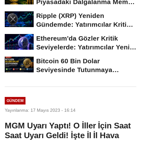
Piyasadaki Dalgalanma Meme
Coin'leri de...
Ripple (XRP) Yeniden
Gündemde: Yatırımcılar Kritik
Süreci Yakından...
Ethereum'da Gözler Kritik
Seviyelerde: Yatırımcılar Yeni
Hamleleri...
Bitcoin 60 Bin Dolar
Seviyesinde Tutunmaya
Çalışıyor: Piyasalarda...
GÜNDEM
Yayınlanma: 17 Mayıs 2023 - 16:14
MGM Uyarı Yaptı! O İller İçin Saat
Saat Uyarı Geldi! İşte İl İl Hava