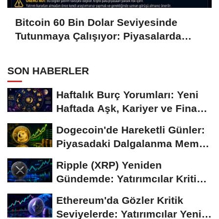
Bitcoin 60 Bin Dolar Seviyesinde
Tutunmaya Çalışıyor: Piyasalarda
Temkinli Bekleyiş
SON HABERLER
Haftalık Burç Yorumları: Yeni
Haftada Aşk, Kariyer ve Finans
Gündemi
Dogecoin'de Hareketli Günler:
Piyasadaki Dalgalanma Meme
Coin'leri de...
Ripple (XRP) Yeniden
Gündemde: Yatırımcılar Kritik
Süreci Yakından...
Ethereum'da Gözler Kritik
Seviyelerde: Yatırımcılar Yeni