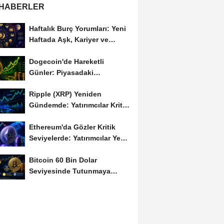
 HABERLER
Haftalık Burç Yorumları: Yeni
Haftada Aşk, Kariyer ve
Finans Gündemi
Dogecoin'de Hareketli
Günler: Piyasadaki
Dalgalanma Meme Coin'leri
Ripple (XRP) Yeniden
de...
Gündemde: Yatırımcılar Kritik
Süreci Yakından...
Ethereum'da Gözler Kritik
Seviyelerde: Yatırımcılar Yeni
Hamleleri...
Bitcoin 60 Bin Dolar
Seviyesinde Tutunmaya
Çalışıyor: Piyasalarda...