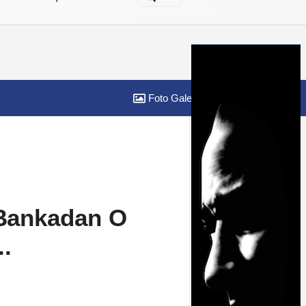
Foto Galeri
Yazarlar
 Bankadan O
.