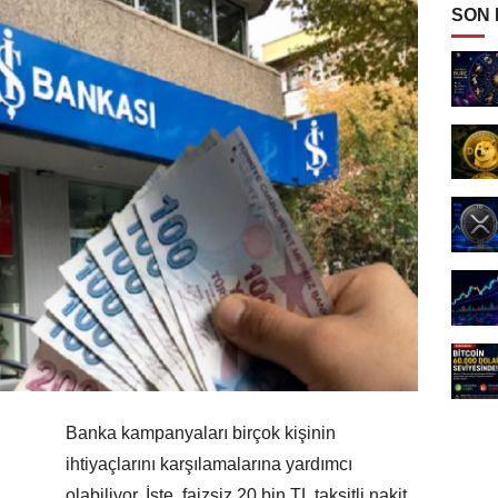
SON
Banka kampanyaları birçok kişinin
ihtiyaçlarını karşılamalarına yardımcı
olabiliyor. İşte, faizsiz 20 bin TL taksitli nakit