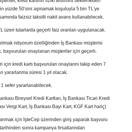
eriler, kredi kartının fiziki teslimini beklemeden
nin yüzde 50'sini aşmamak koşuluyla 5 bin TL'ye
mında faizsiz taksitli nakit avans kullanabilecek.
L üzeri tutarlarda geçerli faiz oranları uygulanacak.
lmak istiyorum özelliğinden İş Bankası müşterisi
, başvuruları onaylanan müşteriler için geçerli.
için kredi kartı başvuruları onaylarını takip eden 7
 yararlanma süresi 1 yıl olacak.
1 sefer yararlanabilecek.
ankası Bireysel Kredi Kartları, İş Bankası Ticari Kredi
kası Vergi Kart, İş Bankası Bayi Kart, KGF Kart hariç)
nmak için İşteCep üzerinden giriş yaparak başvuru
u tarihinden sonra kampanya fırsatlarından