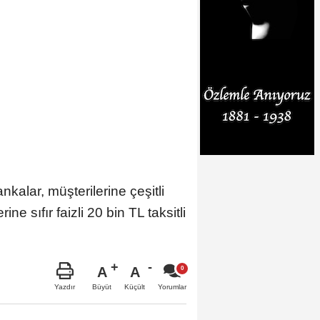
lar, müşterilerine çeşitli
 sıfır faizli 20 bin TL taksitli
A
A
Büyüt
Küçült
Yazdır
Yorumlar