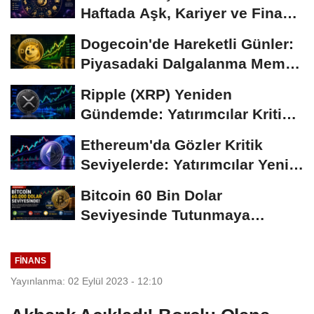
Haftada Aşk, Kariyer ve Finans
Gündemi
Dogecoin'de Hareketli Günler:
Piyasadaki Dalgalanma Meme
Coin'leri de...
Ripple (XRP) Yeniden
Gündemde: Yatırımcılar Kritik
Süreci Yakından...
Ethereum'da Gözler Kritik
Seviyelerde: Yatırımcılar Yeni
Hamleleri...
Bitcoin 60 Bin Dolar
Seviyesinde Tutunmaya
Çalışıyor: Piyasalarda...
FINANS
Yayınlanma: 02 Eylül 2023 - 12:10