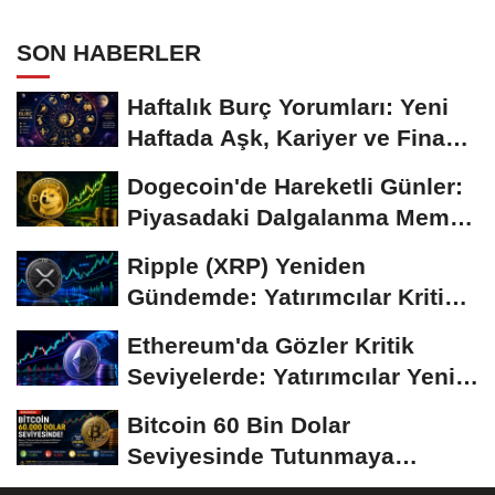
Temkinli Bekleyiş
SON HABERLER
Haftalık Burç Yorumları: Yeni
Haftada Aşk, Kariyer ve Finans
Gündemi
Dogecoin'de Hareketli Günler:
Piyasadaki Dalgalanma Meme
Coin'leri de...
Ripple (XRP) Yeniden
Gündemde: Yatırımcılar Kritik
Süreci Yakından...
Ethereum'da Gözler Kritik
Seviyelerde: Yatırımcılar Yeni
Hamleleri...
Bitcoin 60 Bin Dolar
Seviyesinde Tutunmaya
Çalışıyor: Piyasalarda...