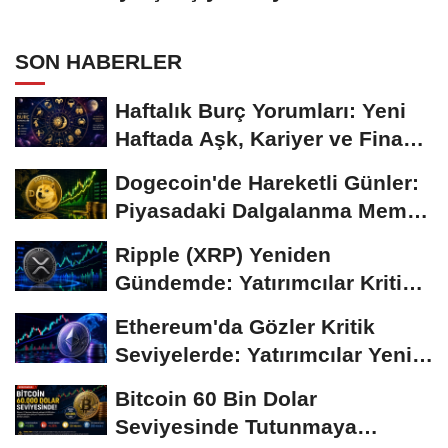
Temkinli Bekleyiş
SON HABERLER
Haftalık Burç Yorumları: Yeni
Haftada Aşk, Kariyer ve Finans
Gündemi
Dogecoin'de Hareketli Günler:
Piyasadaki Dalgalanma Meme
Coin'leri de...
Ripple (XRP) Yeniden
Gündemde: Yatırımcılar Kritik
Süreci Yakından...
Ethereum'da Gözler Kritik
Seviyelerde: Yatırımcılar Yeni
Hamleleri...
Bitcoin 60 Bin Dolar
Seviyesinde Tutunmaya