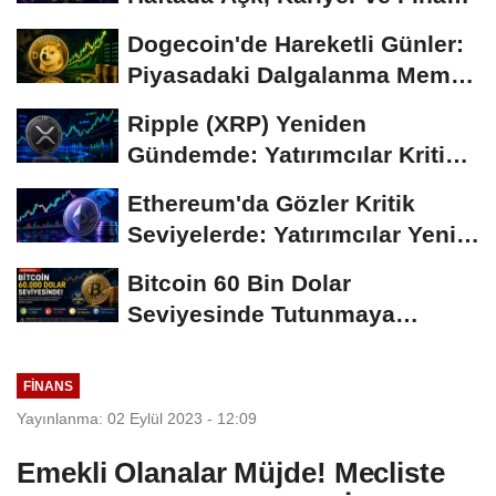
Gündemi
Dogecoin'de Hareketli Günler:
Piyasadaki Dalgalanma Meme
Coin'leri de...
Ripple (XRP) Yeniden
Gündemde: Yatırımcılar Kritik
Süreci Yakından...
Ethereum'da Gözler Kritik
Seviyelerde: Yatırımcılar Yeni
Hamleleri...
Bitcoin 60 Bin Dolar
Seviyesinde Tutunmaya
Çalışıyor: Piyasalarda...
FINANS
Yayınlanma: 02 Eylül 2023 - 12:09
Emekli Olanalar Müjde! Mecliste