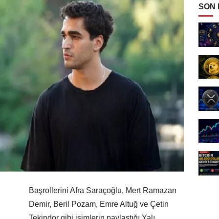
SON
Başrollerini Afra Saraçoğlu, Mert Ramazan
Demir, Beril Pozam, Emre Altuğ ve Çetin
Tekindor gibi isimlerin paylaştığı Yalı