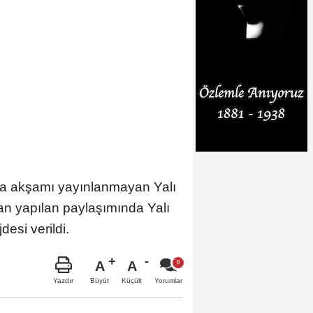
ma akşamı yayınlanmayan Yalı
an yapılan paylaşımında Yalı
esi verildi.
A
A
Büyüt
Küçült
Yazdır
Yorumlar