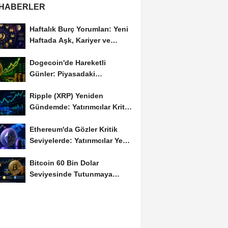
 HABERLER
Haftalık Burç Yorumları: Yeni
Haftada Aşk, Kariyer ve
Finans Gündemi
Dogecoin'de Hareketli
Günler: Piyasadaki
Dalgalanma Meme Coin'leri
Ripple (XRP) Yeniden
de...
Gündemde: Yatırımcılar Kritik
Süreci Yakından...
Ethereum'da Gözler Kritik
Seviyelerde: Yatırımcılar Yeni
Hamleleri...
Bitcoin 60 Bin Dolar
Seviyesinde Tutunmaya
Çalışıyor: Piyasalarda...