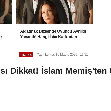
Aldatmak Dizisinde Oyuncu Ayrılığı
er
Yaşandı! Hangi İsim Kadrodan
Ayrılacak? Ayrılık Sebebi Ne?
Yayınlanma: 15 Mayıs 2023 - 19:31
FINANS
ısı Dikkat! İslam Memiş'ten U