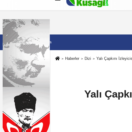
Künye
İletişim
Çerez Politikası
G
7 Ağustos 2026, Cuma
Haberler
Dizi
Yalı Çapkını İzleyic
Yalı Çapkı