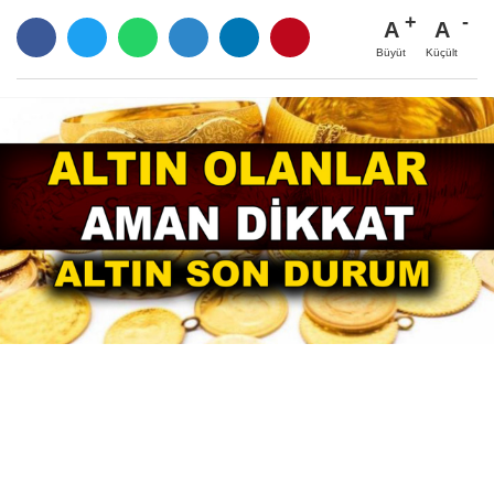
A
A
Büyüt
Küçült