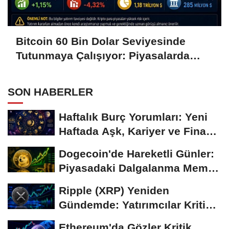
Bitcoin 60 Bin Dolar Seviyesinde
Tutunmaya Çalışıyor: Piyasalarda
Temkinli Bekleyiş
SON HABERLER
Haftalık Burç Yorumları: Yeni
Haftada Aşk, Kariyer ve Finans
Gündemi
Dogecoin'de Hareketli Günler:
Piyasadaki Dalgalanma Meme
Coin'leri de...
Ripple (XRP) Yeniden
Gündemde: Yatırımcılar Kritik
Süreci Yakından...
Ethereum'da Gözler Kritik