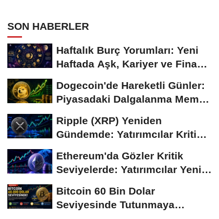
kaybetti...
SON HABERLER
Haftalık Burç Yorumları: Yeni
Haftada Aşk, Kariyer ve Finans
Gündemi
Dogecoin'de Hareketli Günler:
Piyasadaki Dalgalanma Meme
Coin'leri de...
Ripple (XRP) Yeniden
Gündemde: Yatırımcılar Kritik
Süreci Yakından...
Ethereum'da Gözler Kritik
Seviyelerde: Yatırımcılar Yeni
Hamleleri...
Bitcoin 60 Bin Dolar
Seviyesinde Tutunmaya
Çalışıyor: Piyasalarda...