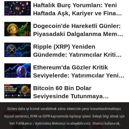
Haftalık Burç Yorumları: Yeni
Haftada Aşk, Kariyer ve Finans
Gündemi
Dogecoin'de Hareketli Günler:
Piyasadaki Dalgalanma Meme
Coin'leri de...
Ripple (XRP) Yeniden
Gündemde: Yatırımcılar Kritik
Süreci Yakından...
Ethereum'da Gözler Kritik
Seviyelerde: Yatırımcılar Yeni
Hamleleri...
Bitcoin 60 Bin Dolar
Seviyesinde Tutunmaya
Çalışıyor: Piyasalarda...
Sizlere daha iyi hizmet sunabilmek adına sitemizde çerez konumlandırmaktayız.
FINANS
Kişisel verileriniz, KVKK ve GDPR kapsamında toplanıp işlenir. Detaylı bilgi almak için
Yayınlanma: 26 Nisan 2023 - 18:34
Veri Politikamızı / Aydınlatma Metnimizi inceleyebilirsiniz. Sitemizi kullanarak,