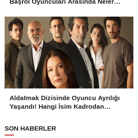
Başrol Oyuncuları Arasında Neler
Yaşanıyor?
Aldatmak Dizisinde Oyuncu Ayrılığı
Yaşandı! Hangi İsim Kadrodan
Ayrılacak? Ayrılık Sebebi Ne?
SON HABERLER