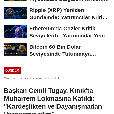
Coin'leri de...
Ripple (XRP) Yeniden
Gündemde: Yatırımcılar Kritik
Süreci Yakından...
Ethereum'da Gözler Kritik
Seviyelerde: Yatırımcılar Yeni
Hamleleri...
Bitcoin 60 Bin Dolar
Seviyesinde Tutunmaya
Çalışıyor: Piyasalarda...
GÜNDEM
Yayınlanma: 27 Haziran 2026 - 13:47
Başkan Cemil Tugay, Kınık'ta
Muharrem Lokmasına Katıldı:
"Kardeşlikten ve Dayanışmadan