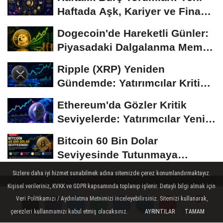
Haftada Aşk, Kariyer ve Finans
Gündemi
Dogecoin'de Hareketli Günler:
Piyasadaki Dalgalanma Meme
Coin'leri de...
Ripple (XRP) Yeniden
Gündemde: Yatırımcılar Kritik
Süreci Yakından...
Ethereum'da Gözler Kritik
Seviyelerde: Yatırımcılar Yeni
Hamleleri...
Bitcoin 60 Bin Dolar
Seviyesinde Tutunmaya
Çalışıyor: Piyasalarda...
Sizlere daha iyi hizmet sunabilmek adına sitemizde çerez konumlandırmaktayız.
Kişisel verileriniz, KVKK ve GDPR kapsamında toplanıp işlenir. Detaylı bilgi almak için
Veri Politikamızı / Aydınlatma Metnimizi inceleyebilirsiniz. Sitemizi kullanarak,
çerezleri kullanmamızı kabul etmiş olacaksınız.
AYRINTILAR
TAMAM
Yorumlar
Yorumlar
Künye
İletişim
Çerez Politikası
Gizlilik İlkeleri