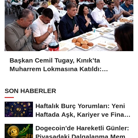
Başkan Cemil Tugay, Kınık’ta
Muharrem Lokmasına Katıldı:
“Kardeşlikten ve Dayanışmadan
Vazgeçmeyelim”
SON HABERLER
Haftalık Burç Yorumları: Yeni
Haftada Aşk, Kariyer ve Finans
Gündemi
Dogecoin'de Hareketli Günler:
Piyasadaki Dalgalanma Meme