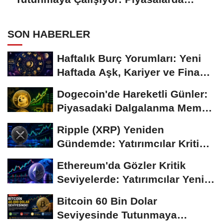
Temkinli Bekleyiş
SON HABERLER
Haftalık Burç Yorumları: Yeni
Haftada Aşk, Kariyer ve Finans
Gündemi
Dogecoin'de Hareketli Günler:
Piyasadaki Dalgalanma Meme
Coin'leri de...
Ripple (XRP) Yeniden
Gündemde: Yatırımcılar Kritik
Süreci Yakından...
Ethereum'da Gözler Kritik
Seviyelerde: Yatırımcılar Yeni
Hamleleri...
Bitcoin 60 Bin Dolar
Seviyesinde Tutunmaya