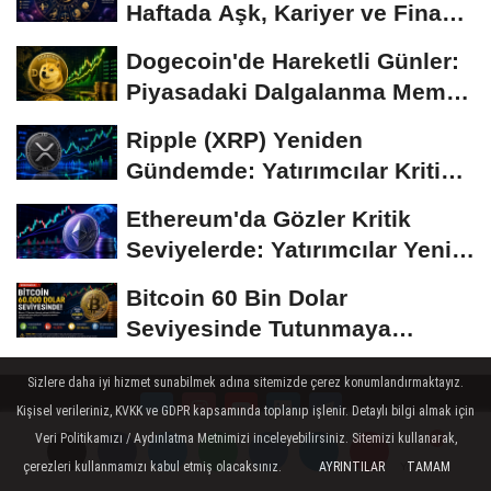
Haftada Aşk, Kariyer ve Finans
Gündemi
Dogecoin'de Hareketli Günler:
Piyasadaki Dalgalanma Meme
Coin'leri de...
Ripple (XRP) Yeniden
Gündemde: Yatırımcılar Kritik
Süreci Yakından...
Ethereum'da Gözler Kritik
Seviyelerde: Yatırımcılar Yeni
Hamleleri...
Bitcoin 60 Bin Dolar
Seviyesinde Tutunmaya
Çalışıyor: Piyasalarda...
Sizlere daha iyi hizmet sunabilmek adına sitemizde çerez konumlandırmaktayız.
Kişisel verileriniz, KVKK ve GDPR kapsamında toplanıp işlenir. Detaylı bilgi almak için
Veri Politikamızı / Aydınlatma Metnimizi inceleyebilirsiniz. Sitemizi kullanarak,
Künye
İletişim
Çerez Politikası
Gizlilik İlkeleri
çerezleri kullanmamızı kabul etmiş olacaksınız.
AYRINTILAR
TAMAM
Yorumlar
Yorumlar