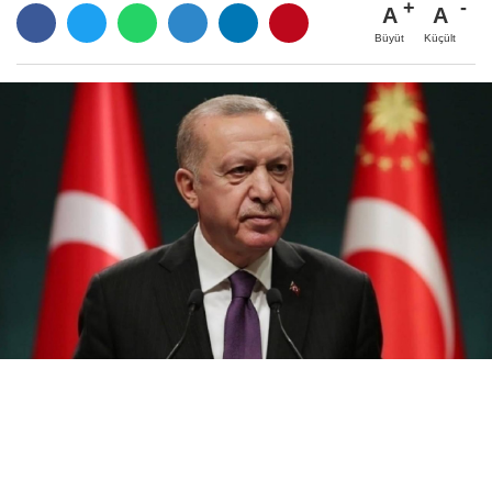
A
A
Büyüt
Küçült