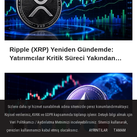
Ripple (XRP) Yeniden Gündemde:
Yatırımcılar Kritik Süreci Yakından
Takip Ediyor
Sizlere daha iyi hizmet sunabilmek adına sitemizde çerez konumlandırmaktayız.
Kişisel verileriniz, KVKK ve GDPR kapsamında toplanıp işlenir. Detaylı bilgi almak için
Veri Politikamızı / Aydınlatma Metnimizi inceleyebilirsiniz. Sitemizi kullanarak,
çerezleri kullanmamızı kabul etmiş olacaksınız.
AYRINTILAR
TAMAM
Yorumlar
Yorumlar