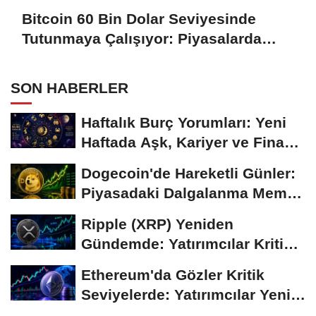
Bitcoin 60 Bin Dolar Seviyesinde
Tutunmaya Çalışıyor: Piyasalarda
Temkinli Bekleyiş
SON HABERLER
Haftalık Burç Yorumları: Yeni
Haftada Aşk, Kariyer ve Finans
Gündemi
Dogecoin'de Hareketli Günler:
Piyasadaki Dalgalanma Meme
Coin'leri de...
Ripple (XRP) Yeniden
Gündemde: Yatırımcılar Kritik
Süreci Yakından...
Ethereum'da Gözler Kritik
Seviyelerde: Yatırımcılar Yeni
Hamleleri...