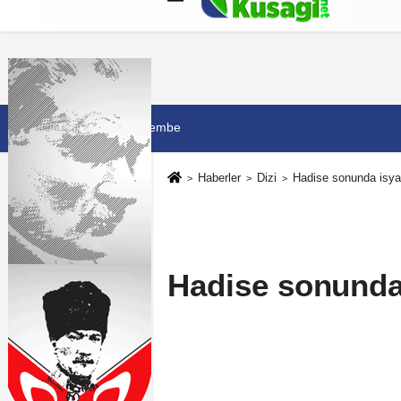
Künye
İletişim
Çerez Politikası
G
6 Ağustos 2026, Perşembe
Haberler
Dizi
Hadise sonunda isyan 
Hadise sonunda 