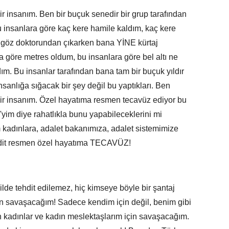
 insanım. Ben bir buçuk senedir bir grup tarafından
Bu insanlara göre kaç kere hamile kaldım, kaç kere
e göz doktorundan çıkarken bana YİNE kürtaj
ra göre metres oldum, bu insanlara göre bel altı ne
ım. Bu insanlar tarafından bana tam bir buçuk yıldır
nsanlığa sığacak bir şey değil bu yaptıkları. Ben
bir insanım. Özel hayatıma resmen tecavüz ediyor bu
yim diye rahatlıkla bunu yapabileceklerini mi
 kadınlara, adalet bakanımıza, adalet sistemimize
ehdit resmen özel hayatıma TECAVÜZ!
lde tehdit edilemez, hiç kimseye böyle bir şantaj
n savaşacağım! Sadece kendim için değil, benim gibi
n kadınlar ve kadın meslektaşlarım için savaşacağım.