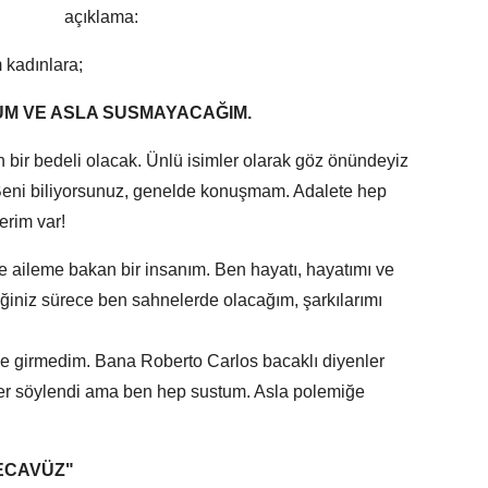
açıklama:
m kadınlara;
UM VE ASLA SUSMAYACAĞIM.
 bir bedeli olacak. Ünlü isimler olarak göz önündeyiz
Beni biliyorsunuz, genelde konuşmam. Adalete hep
erim var!
ve aileme bakan bir insanım. Ben hayatı, hayatımı ve
iğiniz sürece ben sahnelerde olacağım, şarkılarımı
e girmedim. Bana Roberto Carlos bacaklı diyenler
ler söylendi ama ben hep sustum. Asla polemiğe
TECAVÜZ"