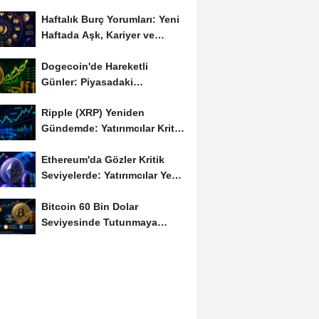
Haftalık Burç Yorumları: Yeni
Haftada Aşk, Kariyer ve
Finans Gündemi
Dogecoin'de Hareketli
Günler: Piyasadaki
Dalgalanma Meme Coin'leri
Ripple (XRP) Yeniden
de...
Gündemde: Yatırımcılar Kritik
Süreci Yakından...
Ethereum'da Gözler Kritik
Seviyelerde: Yatırımcılar Yeni
Hamleleri...
Bitcoin 60 Bin Dolar
Seviyesinde Tutunmaya
Çalışıyor: Piyasalarda...