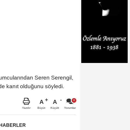
mcularından Seren Serengil,
nde kanıt olduğunu söyledi.
A
A
Büyüt
Küçült
Yazdır
Yorumlar
 HABERLER