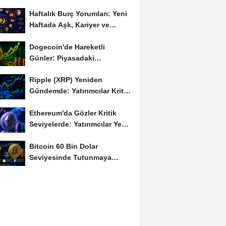
Haftalık Burç Yorumları: Yeni
Haftada Aşk, Kariyer ve
Finans Gündemi
Dogecoin'de Hareketli
Günler: Piyasadaki
Dalgalanma Meme Coin'leri
Ripple (XRP) Yeniden
de...
Gündemde: Yatırımcılar Kritik
Süreci Yakından...
Ethereum'da Gözler Kritik
Seviyelerde: Yatırımcılar Yeni
Hamleleri...
Bitcoin 60 Bin Dolar
Seviyesinde Tutunmaya
Çalışıyor: Piyasalarda...