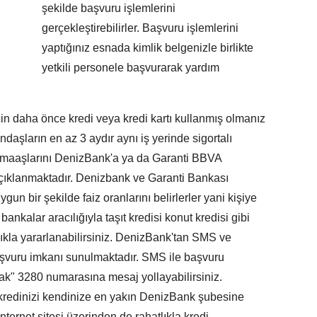
şekilde başvuru işlemlerini
gerçekleştirebilirler. Başvuru işlemlerini
yaptığınız esnada kimlik belgenizle birlikte
yetkili personele başvurarak yardım
 daha önce kredi veya kredi kartı kullanmış olmanız
ndaşların en az 3 aydır aynı iş yerinde sigortalı
i maaşlarını DenizBank'a ya da Garanti BBVA
 açıklanmaktadır. Denizbank ve Garanti Bankası
gun bir şekilde faiz oranlarını belirlerler yani kişiye
ankalar aracılığıyla taşıt kredisi konut kredisi gibi
lıkla yararlanabilirsiniz. DenizBank'tan SMS ve
başvuru imkanı sunulmaktadır. SMS ile başvuru
ak" 3280 numarasına mesaj yollayabilirsiniz.
kredinizi kendinize en yakın DenizBank şubesine
nternet sitesi üzerinden de rahatlıkla kredi