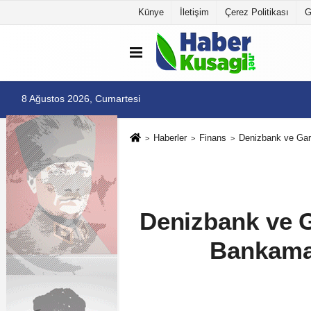
Künye
İletişim
Çerez Politikası
G
8 Ağustos 2026, Cumartesi
Haberler
Finans
Denizbank ve Gar
Denizbank ve G
Bankamat