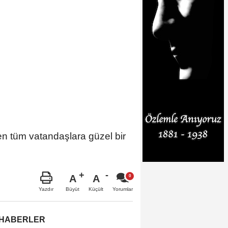
yen tüm vatandaşlara güzel bir
A
A
Büyüt
Küçült
Yazdır
Yorumlar
 HABERLER