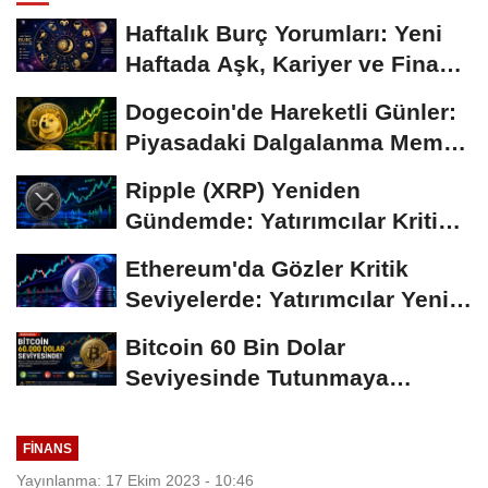
Haftalık Burç Yorumları: Yeni
Haftada Aşk, Kariyer ve Finans
Gündemi
Dogecoin'de Hareketli Günler:
Piyasadaki Dalgalanma Meme
Coin'leri de...
Ripple (XRP) Yeniden
Gündemde: Yatırımcılar Kritik
Süreci Yakından...
Ethereum'da Gözler Kritik
Seviyelerde: Yatırımcılar Yeni
Hamleleri...
Bitcoin 60 Bin Dolar
Seviyesinde Tutunmaya
Çalışıyor: Piyasalarda...
FINANS
Yayınlanma: 17 Ekim 2023 - 10:46