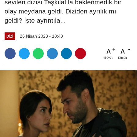
sevilen dizisi Teşkilat'ta beklenmedik bir
olay meydana geldi. Diziden ayrılık mı
geldi? İşte ayrıntıla...
26 Nisan 2023 - 18:43
DIZI
A
A
Büyüt
Küçült