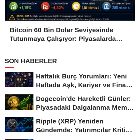
Bitcoin 60 Bin Dolar Seviyesinde
Tutunmaya Çalışıyor: Piyasalarda
Temkinli Bekleyiş
SON HABERLER
Haftalık Burç Yorumları: Yeni
Haftada Aşk, Kariyer ve Finans
Gündemi
Dogecoin'de Hareketli Günler:
Piyasadaki Dalgalanma Meme
Coin'leri de...
Ripple (XRP) Yeniden
Gündemde: Yatırımcılar Kritik
Süreci Yakından...