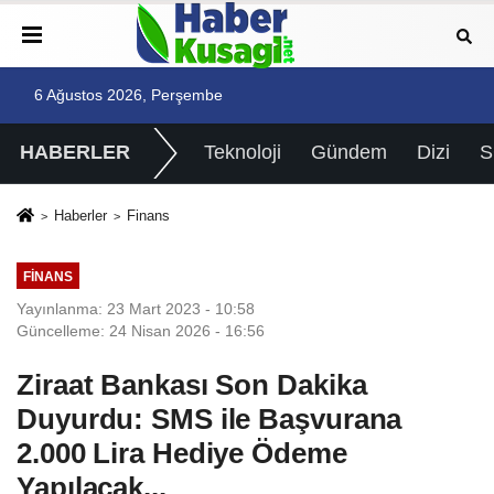
6 Ağustos 2026, Perşembe
HABERLER
Teknoloji
Gündem
Dizi
Haberler
Finans
FINANS
Yayınlanma: 23 Mart 2023 - 10:58
Güncelleme: 24 Nisan 2026 - 16:56
Ziraat Bankası Son Dakika
Duyurdu: SMS ile Başvurana
2.000 Lira Hediye Ödeme
Yapılacak...