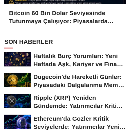
Bitcoin 60 Bin Dolar Seviyesinde
Tutunmaya Çalışıyor: Piyasalarda
Temkinli Bekleyiş
SON HABERLER
Haftalık Burç Yorumları: Yeni
Haftada Aşk, Kariyer ve Finans
Gündemi
Dogecoin'de Hareketli Günler:
Piyasadaki Dalgalanma Meme
Coin'leri de...
Ripple (XRP) Yeniden
Gündemde: Yatırımcılar Kritik
Süreci Yakından...
Ethereum'da Gözler Kritik
Seviyelerde: Yatırımcılar Yeni