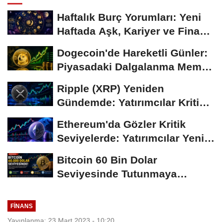
Haftalık Burç Yorumları: Yeni
Haftada Aşk, Kariyer ve Finans
Gündemi
Dogecoin'de Hareketli Günler:
Piyasadaki Dalgalanma Meme
Coin'leri de...
Ripple (XRP) Yeniden
Gündemde: Yatırımcılar Kritik
Süreci Yakından...
Ethereum'da Gözler Kritik
Seviyelerde: Yatırımcılar Yeni
Hamleleri...
Bitcoin 60 Bin Dolar
Seviyesinde Tutunmaya
Çalışıyor: Piyasalarda...
FINANS
Yayınlanma: 23 Mart 2023 - 10:20