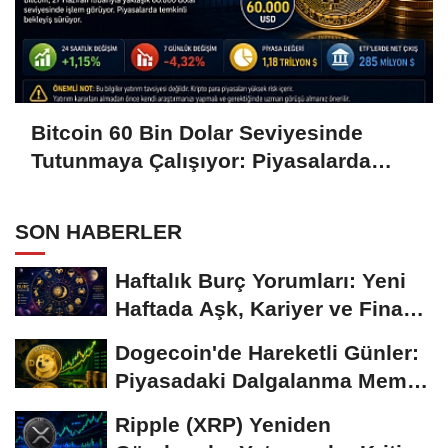
Bitcoin 60 Bin Dolar Seviyesinde
Tutunmaya Çalışıyor: Piyasalarda
Temkinli Bekleyiş
SON HABERLER
Haftalık Burç Yorumları: Yeni
Haftada Aşk, Kariyer ve Finans
Gündemi
Dogecoin'de Hareketli Günler:
Piyasadaki Dalgalanma Meme
Coin'leri de...
Ripple (XRP) Yeniden