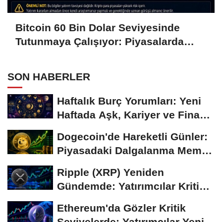
Bitcoin 60 Bin Dolar Seviyesinde
Tutunmaya Çalışıyor: Piyasalarda
Temkinli Bekleyiş
SON HABERLER
Haftalık Burç Yorumları: Yeni
Haftada Aşk, Kariyer ve Finans
Gündemi
Dogecoin'de Hareketli Günler:
Piyasadaki Dalgalanma Meme
Coin'leri de...
Ripple (XRP) Yeniden
Gündemde: Yatırımcılar Kritik
Süreci Yakından...
Ethereum'da Gözler Kritik
Seviyelerde: Yatırımcılar Yeni