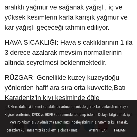
aralıklı yağmur ve sağanak yağışlı, iç ve
yüksek kesimlerin karla karışık yağmur ve
kar yağışlı geçeceği tahmin ediliyor.
HAVA SICAKLIĞI: Hava sıcaklıklarının 1 ila
3 derece azalarak mevsim normallerinin
altında seyretmesi beklenmektedir.
RÜZGAR: Genellikle kuzey kuzeydoğu
yönlerden hafif ara sıra orta kuvvette,Batı
Karadeniz'in kıyı kesiminde öğle
saatlerinden sonra(40-60 km/sa) kuvvetli
Sizlere daha iyi hizmet sunabilmek adına sitemizde çerez konumlandırmaktayız.
Kişisel verileriniz, KVKK ve GDPR kapsamında toplanıp işlenir. Detaylı bilgi almak için
esmesi bekleniyor.
Veri Politikamızı / Aydınlatma Metnimizi inceleyebilirsiniz. Sitemizi kullanarak,
çerezleri kullanmamızı kabul etmiş olacaksınız.
AYRINTILAR
TAMAM
Yorumlar
Yorumlar
14 MART SALI İZMİR GÜNLÜK HAVA