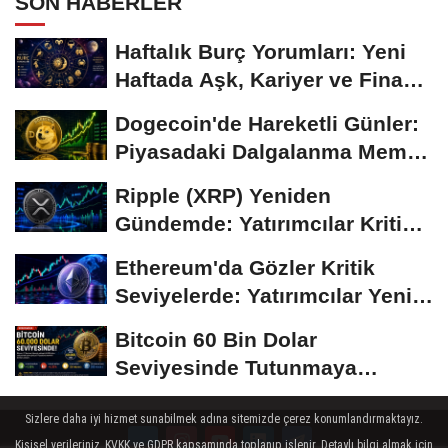
SON HABERLER
Haftalık Burç Yorumları: Yeni
Haftada Aşk, Kariyer ve Finans
Gündemi
Dogecoin'de Hareketli Günler:
Piyasadaki Dalgalanma Meme
Coin'leri de...
Ripple (XRP) Yeniden
Gündemde: Yatırımcılar Kritik
Süreci Yakından...
Ethereum'da Gözler Kritik
Seviyelerde: Yatırımcılar Yeni
Hamleleri...
Bitcoin 60 Bin Dolar
Seviyesinde Tutunmaya
Çalışıyor: Piyasalarda...
Sizlere daha iyi hizmet sunabilmek adına sitemizde çerez konumlandırmaktayız.
Kişisel verileriniz, KVKK ve GDPR kapsamında toplanıp işlenir. Detaylı bilgi almak için