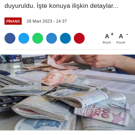
duyuruldu. İşte konuya ilişkin detaylar...
28 Mart 2023 - 14:37
FINANS
A
A
Büyüt
Küçült