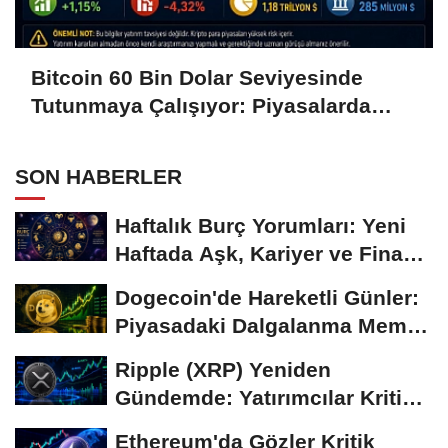
Bitcoin 60 Bin Dolar Seviyesinde
Tutunmaya Çalışıyor: Piyasalarda
Temkinli Bekleyiş
SON HABERLER
Haftalık Burç Yorumları: Yeni
Haftada Aşk, Kariyer ve Finans
Gündemi
Dogecoin'de Hareketli Günler:
Piyasadaki Dalgalanma Meme
Coin'leri de...
Ripple (XRP) Yeniden
Gündemde: Yatırımcılar Kritik
Süreci Yakından...
Ethereum'da Gözler Kritik