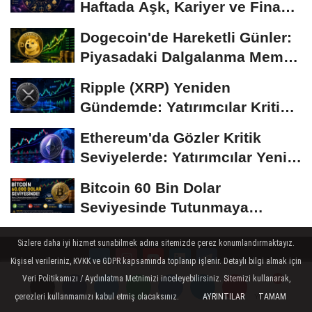
Haftada Aşk, Kariyer ve Finans
Gündemi
Dogecoin'de Hareketli Günler:
Piyasadaki Dalgalanma Meme
Coin'leri de...
Ripple (XRP) Yeniden
Gündemde: Yatırımcılar Kritik
Süreci Yakından...
Ethereum'da Gözler Kritik
Seviyelerde: Yatırımcılar Yeni
Hamleleri...
Bitcoin 60 Bin Dolar
Seviyesinde Tutunmaya
Çalışıyor: Piyasalarda...
Sizlere daha iyi hizmet sunabilmek adına sitemizde çerez konumlandırmaktayız.
Kişisel verileriniz, KVKK ve GDPR kapsamında toplanıp işlenir. Detaylı bilgi almak için
Veri Politikamızı / Aydınlatma Metnimizi inceleyebilirsiniz. Sitemizi kullanarak,
Künye
İletişim
Çerez Politikası
Gizlilik İlkeleri
çerezleri kullanmamızı kabul etmiş olacaksınız.
AYRINTILAR
TAMAM
Yorumlar
Yorumlar