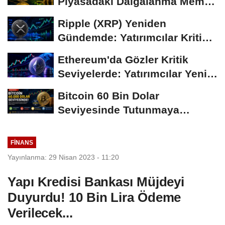
Piyasadaki Dalgalanma Meme
Coin'leri de...
Ripple (XRP) Yeniden
Gündemde: Yatırımcılar Kritik
Süreci Yakından...
Ethereum'da Gözler Kritik
Seviyelerde: Yatırımcılar Yeni
Hamleleri...
Bitcoin 60 Bin Dolar
Seviyesinde Tutunmaya
Çalışıyor: Piyasalarda...
FINANS
Yayınlanma: 29 Nisan 2023 - 11:20
Yapı Kredisi Bankası Müjdeyi
Duyurdu! 10 Bin Lira Ödeme
Verilecek...