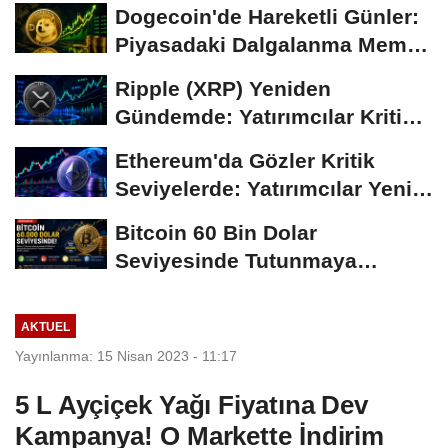
Gündemi
Dogecoin'de Hareketli Günler:
Piyasadaki Dalgalanma Meme
Coin'leri de...
Ripple (XRP) Yeniden
Gündemde: Yatırımcılar Kritik
Süreci Yakından...
Ethereum'da Gözler Kritik
Seviyelerde: Yatırımcılar Yeni
Hamleleri...
Bitcoin 60 Bin Dolar
Seviyesinde Tutunmaya
Çalışıyor: Piyasalarda...
AKTUEL
Yayınlanma: 15 Nisan 2023 - 11:17
5 L Ayçiçek Yağı Fiyatına Dev
Kampanya! O Markette İndirim