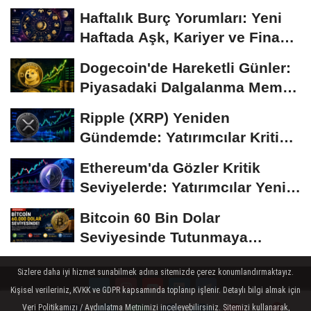
Haftalık Burç Yorumları: Yeni
Haftada Aşk, Kariyer ve Finans
Gündemi
Dogecoin'de Hareketli Günler:
Piyasadaki Dalgalanma Meme
Coin'leri de...
Ripple (XRP) Yeniden
Gündemde: Yatırımcılar Kritik
Süreci Yakından...
Ethereum'da Gözler Kritik
Seviyelerde: Yatırımcılar Yeni
Hamleleri...
Bitcoin 60 Bin Dolar
Seviyesinde Tutunmaya
Çalışıyor: Piyasalarda...
Sizlere daha iyi hizmet sunabilmek adına sitemizde çerez konumlandırmaktayız.
Kişisel verileriniz, KVKK ve GDPR kapsamında toplanıp işlenir. Detaylı bilgi almak için
Veri Politikamızı / Aydınlatma Metnimizi inceleyebilirsiniz. Sitemizi kullanarak,