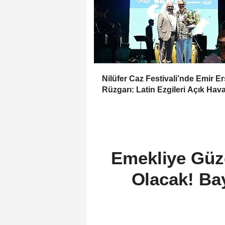
Nilüfer Caz Festivali’nde Emir E
Rüzgarı: Latin Ezgileri Açık Hav
Sardı
Emekliye Güze
Olacak! Bay