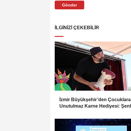
Gönder
İLGINIZI ÇEKEBILIR
İzmir Büyükşehir’den Çocuklara
Unutulmaz Karne Hediyesi: Şenl
Doğa Gezisi ve Kitap Desteği