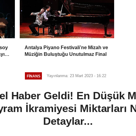
rsoy
Antalya Piyano Festivali’ne Mizah ve
ayı
Müziğin Buluştuğu Unutulmaz Final
Yayınlanma: 23 Mart 2023 - 16:22
FINANS
l Haber Geldi! En Düşük M
ram İkramiyesi Miktarları Ne
Detaylar...