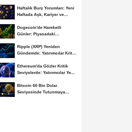
Haftalık Burç Yorumları: Yeni
Haftada Aşk, Kariyer ve
Finans Gündemi
Dogecoin'de Hareketli
Günler: Piyasadaki
Dalgalanma Meme Coin'leri
Ripple (XRP) Yeniden
de...
Gündemde: Yatırımcılar Kritik
Süreci Yakından...
Ethereum'da Gözler Kritik
Seviyelerde: Yatırımcılar Yeni
Hamleleri...
Bitcoin 60 Bin Dolar
Seviyesinde Tutunmaya
Çalışıyor: Piyasalarda...