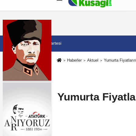
Künye
İletişim
Çerez Politikası
G
8 Ağustos 2026, Cumartesi
Haberler
Aktuel
Yumurta Fiyatları
Yumurta Fiyatla