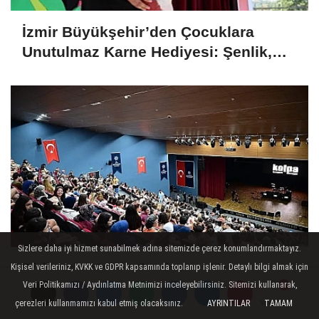
İzmir Büyükşehir’den Çocuklara
Unutulmaz Karne Hediyesi: Şenlik,
Doğa Gezisi ve Kitap Desteği
Sizlere daha iyi hizmet sunabilmek adına sitemizde çerez konumlandırmaktayız.
Didim’de Kolpa Coşkusu: Yaz
Kişisel verileriniz, KVKK ve GDPR kapsamında toplanıp işlenir. Detaylı bilgi almak için
Konserleri Binlerce Müzikseveri
Veri Politikamızı / Aydınlatma Metnimizi inceleyebilirsiniz. Sitemizi kullanarak,
çerezleri kullanmamızı kabul etmiş olacaksınız.
AYRINTILAR
TAMAM
Yorumlar
Yorumlar
Buluşturdu