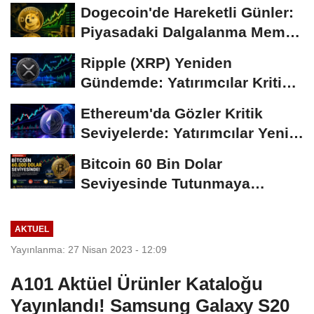
Gündemi
Dogecoin'de Hareketli Günler:
Piyasadaki Dalgalanma Meme
Coin'leri de...
Ripple (XRP) Yeniden
Gündemde: Yatırımcılar Kritik
Süreci Yakından...
Ethereum'da Gözler Kritik
Seviyelerde: Yatırımcılar Yeni
Hamleleri...
Bitcoin 60 Bin Dolar
Seviyesinde Tutunmaya
Çalışıyor: Piyasalarda...
AKTUEL
Yayınlanma: 27 Nisan 2023 - 12:09
A101 Aktüel Ürünler Kataloğu
Yayınlandı! Samsung Galaxy S20