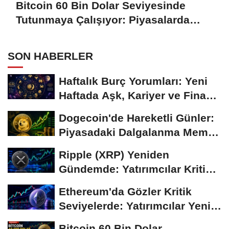
Bitcoin 60 Bin Dolar Seviyesinde
Tutunmaya Çalışıyor: Piyasalarda
Temkinli Bekleyiş
SON HABERLER
Haftalık Burç Yorumları: Yeni
Haftada Aşk, Kariyer ve Finans
Gündemi
Dogecoin'de Hareketli Günler:
Piyasadaki Dalgalanma Meme
Coin'leri de...
Ripple (XRP) Yeniden
Gündemde: Yatırımcılar Kritik
Süreci Yakından...
Ethereum'da Gözler Kritik
Seviyelerde: Yatırımcılar Yeni
Hamleleri...
Bitcoin 60 Bin Dolar