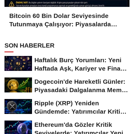
Bitcoin 60 Bin Dolar Seviyesinde
Tutunmaya Çalışıyor: Piyasalarda
Temkinli Bekleyiş
SON HABERLER
Haftalık Burç Yorumları: Yeni
Haftada Aşk, Kariyer ve Finans
Gündemi
Dogecoin'de Hareketli Günler:
Piyasadaki Dalgalanma Meme
Coin'leri de...
Ripple (XRP) Yeniden
Gündemde: Yatırımcılar Kritik
Süreci Yakından...
Ethereum'da Gözler Kritik
Seviyelerde: Yatırımcılar Yeni