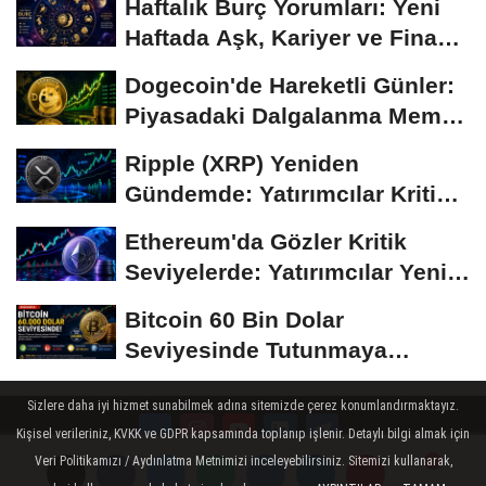
Haftalık Burç Yorumları: Yeni
Haftada Aşk, Kariyer ve Finans
Gündemi
Dogecoin'de Hareketli Günler:
Piyasadaki Dalgalanma Meme
Coin'leri de...
Ripple (XRP) Yeniden
Gündemde: Yatırımcılar Kritik
Süreci Yakından...
Ethereum'da Gözler Kritik
Seviyelerde: Yatırımcılar Yeni
Hamleleri...
Bitcoin 60 Bin Dolar
Seviyesinde Tutunmaya
Çalışıyor: Piyasalarda...
Sizlere daha iyi hizmet sunabilmek adına sitemizde çerez konumlandırmaktayız.
Kişisel verileriniz, KVKK ve GDPR kapsamında toplanıp işlenir. Detaylı bilgi almak için
Veri Politikamızı / Aydınlatma Metnimizi inceleyebilirsiniz. Sitemizi kullanarak,
Künye
İletişim
Çerez Politikası
Gizlilik İlkeleri