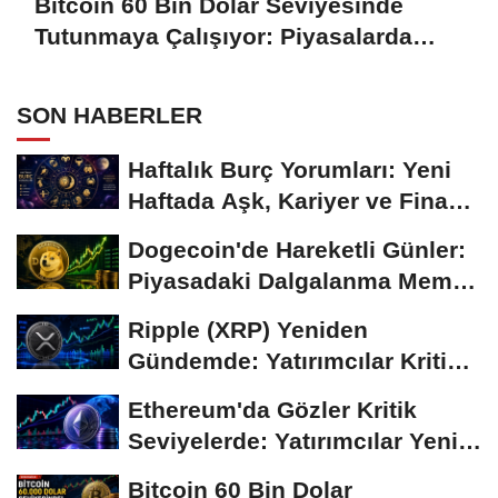
Bitcoin 60 Bin Dolar Seviyesinde
Tutunmaya Çalışıyor: Piyasalarda
Temkinli Bekleyiş
SON HABERLER
Haftalık Burç Yorumları: Yeni
Haftada Aşk, Kariyer ve Finans
Gündemi
Dogecoin'de Hareketli Günler:
Piyasadaki Dalgalanma Meme
Coin'leri de...
Ripple (XRP) Yeniden
Gündemde: Yatırımcılar Kritik
Süreci Yakından...
Ethereum'da Gözler Kritik
Seviyelerde: Yatırımcılar Yeni
Hamleleri...
Bitcoin 60 Bin Dolar