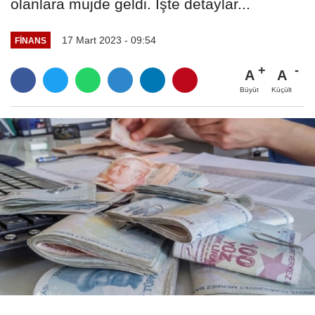
olanlara müjde geldi. İşte detaylar...
17 Mart 2023 - 09:54
FINANS
A
A
Büyüt
Küçült