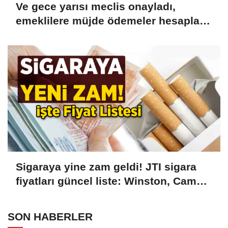
Ve gece yarısı meclis onayladı,
emeklilere müjde ödemeler hesaplara
yatacak! 5.250 TL Hemen
Çekebilirsiniz!
Sigaraya yine zam geldi! JTI sigara
fiyatları güncel liste: Winston, Camel,
Monte Carlo, LD sigara fiyatları ne
kadar, kaç TL oldu?
SON HABERLER