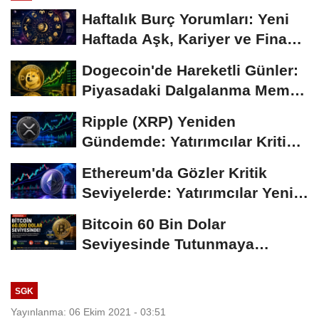
Haftalık Burç Yorumları: Yeni
Haftada Aşk, Kariyer ve Finans
Gündemi
Dogecoin'de Hareketli Günler:
Piyasadaki Dalgalanma Meme
Coin'leri de...
Ripple (XRP) Yeniden
Gündemde: Yatırımcılar Kritik
Süreci Yakından...
Ethereum'da Gözler Kritik
Seviyelerde: Yatırımcılar Yeni
Hamleleri...
Bitcoin 60 Bin Dolar
Seviyesinde Tutunmaya
Çalışıyor: Piyasalarda...
SGK
Yayınlanma: 06 Ekim 2021 - 03:51