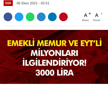
06 Ekim 2021 - 03:51
SGK
A
A
Büyüt
Küçült