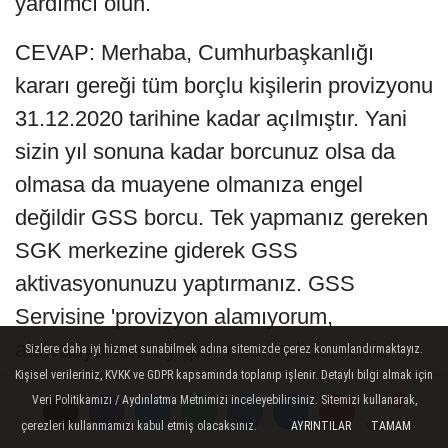
yardımcı olun.
CEVAP: Merhaba, Cumhurbaşkanlığı
kararı gereği tüm borçlu kişilerin provizyonu
31.12.2020 tarihine kadar açılmıştır. Yani
sizin yıl sonuna kadar borcunuz olsa da
olmasa da muayene olmanıza engel
değildir GSS borcu. Tek yapmanız gereken
SGK merkezine giderek GSS
aktivasyonunuzu yaptırmanız. GSS
Servisine 'provizyon alamıyorum,
aktivasyonumu yapar mısınız' derseniz
Sizlere daha iyi hizmet sunabilmek adına sitemizde çerez konumlandırmaktayız.
Kişisel verileriniz, KVKK ve GDPR kapsamında toplanıp işlenir. Detaylı bilgi almak için
yardımcı olurlar.
Veri Politikamızı / Aydınlatma Metnimizi inceleyebilirsiniz. Sitemizi kullanarak,
çerezleri kullanmamızı kabul etmiş olacaksınız.
01/01/1980 doğumluyum ilk sigortam
AYRINTILAR
TAMAM
Yorumlar
Yorumlar