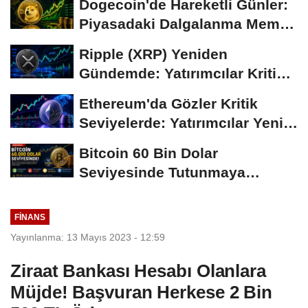
Dogecoin'de Hareketli Günler:
Piyasadaki Dalgalanma Meme
Coin'leri de...
Ripple (XRP) Yeniden
Gündemde: Yatırımcılar Kritik
Süreci Yakından...
Ethereum'da Gözler Kritik
Seviyelerde: Yatırımcılar Yeni
Hamleleri...
Bitcoin 60 Bin Dolar
Seviyesinde Tutunmaya
Çalışıyor: Piyasalarda...
FINANS
Yayınlanma: 13 Mayıs 2023 - 12:59
Ziraat Bankası Hesabı Olanlara
Müjde! Başvuran Herkese 2 Bin