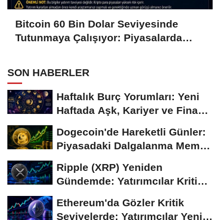
Bitcoin 60 Bin Dolar Seviyesinde
Tutunmaya Çalışıyor: Piyasalarda
Temkinli Bekleyiş
SON HABERLER
Haftalık Burç Yorumları: Yeni
Haftada Aşk, Kariyer ve Finans
Gündemi
Dogecoin'de Hareketli Günler:
Piyasadaki Dalgalanma Meme
Coin'leri de...
Ripple (XRP) Yeniden
Gündemde: Yatırımcılar Kritik
Süreci Yakından...
Ethereum'da Gözler Kritik
Seviyelerde: Yatırımcılar Yeni