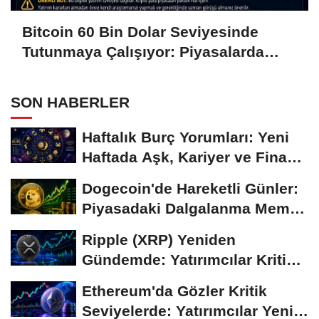
Bitcoin 60 Bin Dolar Seviyesinde
Tutunmaya Çalışıyor: Piyasalarda
Temkinli Bekleyiş
SON HABERLER
Haftalık Burç Yorumları: Yeni
Haftada Aşk, Kariyer ve Finans
Gündemi
Dogecoin'de Hareketli Günler:
Piyasadaki Dalgalanma Meme
Coin'leri de...
Ripple (XRP) Yeniden
Gündemde: Yatırımcılar Kritik
Süreci Yakından...
Ethereum'da Gözler Kritik
Seviyelerde: Yatırımcılar Yeni