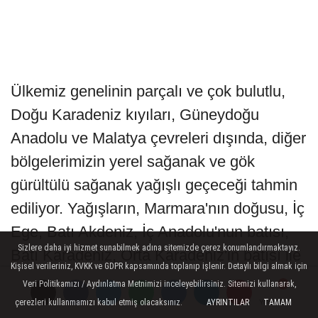
Ülkemiz genelinin parçalı ve çok bulutlu,
Doğu Karadeniz kıyıları, Güneydoğu
Anadolu ve Malatya çevreleri dışında, diğer
bölgelerimizin yerel sağanak ve gök
gürültülü sağanak yağışlı geçeceği tahmin
ediliyor. Yağışların, Marmara'nın doğusu, İç
Ege, Batı Akdeniz, İç Anadolu'nun batısı,
Sizlere daha iyi hizmet sunabilmek adına sitemizde çerez konumlandırmaktayız.
Batı Karadeniz, Orta Karadeniz'in batısı ile
Kişisel verileriniz, KVKK ve GDPR kapsamında toplanıp işlenir. Detaylı bilgi almak için
Kırşehir, Nevşehir, Adana, Tunceli ve
Veri Politikamızı / Aydınlatma Metnimizi inceleyebilirsiniz. Sitemizi kullanarak,
Bingöl çevrelerinde yerel kuvvetli olması
çerezleri kullanmamızı kabul etmiş olacaksınız.
AYRINTILAR
TAMAM
Yorumlar
Yorumlar
Yorumlar