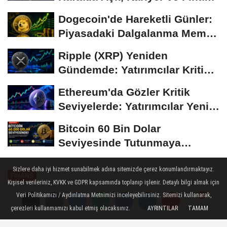
Gündemi
Dogecoin'de Hareketli Günler:
Piyasadaki Dalgalanma Meme
Coin'leri de...
Ripple (XRP) Yeniden
Gündemde: Yatırımcılar Kritik
Süreci Yakından...
Ethereum'da Gözler Kritik
Seviyelerde: Yatırımcılar Yeni
Hamleleri...
Bitcoin 60 Bin Dolar
Seviyesinde Tutunmaya
Çalışıyor: Piyasalarda...
Sizlere daha iyi hizmet sunabilmek adına sitemizde çerez konumlandırmaktayız.
FINANS
Kişisel verileriniz, KVKK ve GDPR kapsamında toplanıp işlenir. Detaylı bilgi almak için
Yayınlanma: 04 Mart 2023 - 11:31
Veri Politikamızı / Aydınlatma Metnimizi inceleyebilirsiniz. Sitemizi kullanarak,
çerezleri kullanmamızı kabul etmiş olacaksınız.
AYRINTILAR
TAMAM
Yorumlar
Yorumlar
Ziraat Bankası'ndan 20.000 TL