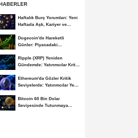
 HABERLER
Haftalık Burç Yorumları: Yeni
Haftada Aşk, Kariyer ve
Finans Gündemi
Dogecoin'de Hareketli
Günler: Piyasadaki
Dalgalanma Meme Coin'leri
Ripple (XRP) Yeniden
de...
Gündemde: Yatırımcılar Kritik
Süreci Yakından...
Ethereum'da Gözler Kritik
Seviyelerde: Yatırımcılar Yeni
Hamleleri...
Bitcoin 60 Bin Dolar
Seviyesinde Tutunmaya
Çalışıyor: Piyasalarda...