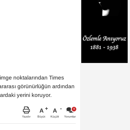
 simge noktalarından Times
lararası görünürlüğün ardından
ardaki yerini koruyor.
A
A
Büyüt
Küçült
Yazdır
Yorumlar