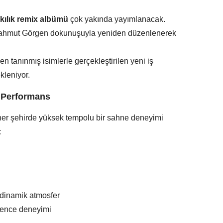
rkılık remix albümü
çok yakında yayımlanacak.
, Mahmut Görgen dokunuşuyla yeniden düzenlenerek
den tanınmış isimlerle gerçekleştirilen yeni iş
kleniyor.
z Performans
, her şehirde yüksek tempolu bir sahne deneyimi
:
 dinamik atmosfer
ğlence deneyimi