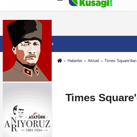
Künye
İletişim
Çerez Politikası
G
7 Ağustos 2026, Cuma
Haberler
Aktuel
Times Square'dan 
Times Square'