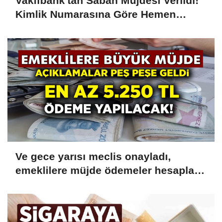
Vakıfbank'tan Sabah Müjdesi Verildi!
Kimlik Numarasına Göre Hemen
Ödeme 7.500 TL Olarak Yatacak
Ve gece yarısı meclis onayladı,
emeklilere müjde ödemeler hesaplara
yatacak! 5.250 TL Hemen
Çekebilirsiniz!