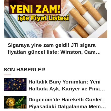
Sigaraya yine zam geldi! JTI sigara
fiyatları güncel liste: Winston, Camel,
Monte Carlo, LD sigara fiyatları ne
kadar, kaç TL oldu?
SON HABERLER
Haftalık Burç Yorumları: Yeni
Haftada Aşk, Kariyer ve Finans
Gündemi
Dogecoin'de Hareketli Günler:
Piyasadaki Dalgalanma Meme