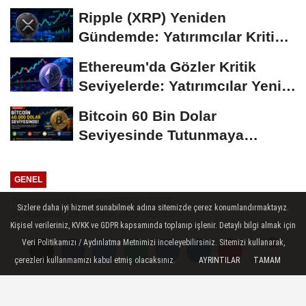
Coin'leri de...
Ripple (XRP) Yeniden
Gündemde: Yatırımcılar Kritik
Süreci Yakından...
Ethereum'da Gözler Kritik
Seviyelerde: Yatırımcılar Yeni
Hamleleri...
Bitcoin 60 Bin Dolar
Seviyesinde Tutunmaya
Çalışıyor: Piyasalarda...
GENEL
Yayınlanma: 19 Ağustos 2021 - 22:12
Sizlere daha iyi hizmet sunabilmek adına sitemizde çerez konumlandırmaktayız.
Güncelleme: 19 Ağustos 2021 - 22:13
Kişisel verileriniz, KVKK ve GDPR kapsamında toplanıp işlenir. Detaylı bilgi almak için
Emeklilere 500 TL Ek Ödeme
Veri Politikamızı / Aydınlatma Metnimizi inceleyebilirsiniz. Sitemizi kullanarak,
çerezleri kullanmamızı kabul etmiş olacaksınız.
AYRINTILAR
TAMAM
Yorumlar
Yorumlar
Veriliyor! Başvuru Yapan emekli
vatandaş Alacak!