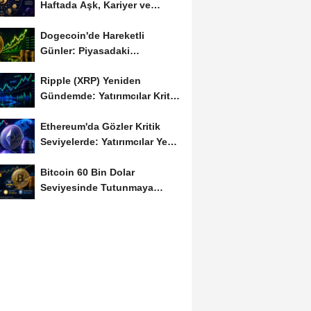
Haftada Aşk, Kariyer ve
Finans Gündemi
Dogecoin'de Hareketli
Günler: Piyasadaki
Dalgalanma Meme Coin'leri
Ripple (XRP) Yeniden
de...
Gündemde: Yatırımcılar Kritik
Süreci Yakından...
Ethereum'da Gözler Kritik
Seviyelerde: Yatırımcılar Yeni
Hamleleri...
Bitcoin 60 Bin Dolar
Seviyesinde Tutunmaya
Çalışıyor: Piyasalarda...