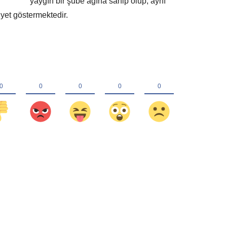
yaygın bir şube ağına sahip olup, aynı
yet göstermektedir.