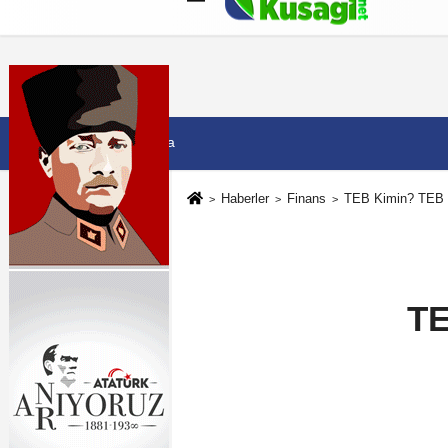
Künye
İletişim
Çerez Politikası
G
7 Ağustos 2026, Cuma
Haberler
Finans
TEB Kimin? TEB S
TE