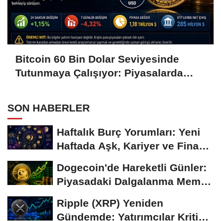
Bitcoin 60 Bin Dolar Seviyesinde
Tutunmaya Çalışıyor: Piyasalarda
Temkinli Bekleyiş
SON HABERLER
Haftalık Burç Yorumları: Yeni
Haftada Aşk, Kariyer ve Finans
Gündemi
Dogecoin'de Hareketli Günler:
Piyasadaki Dalgalanma Meme
Coin'leri de...
Ripple (XRP) Yeniden
Gündemde: Yatırımcılar Kritik