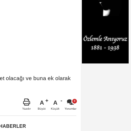
et olacağı ve buna ek olarak
A
A
Büyüt
Küçült
Yazdır
Yorumlar
 HABERLER