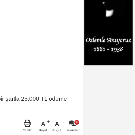
bir şartla 25.000 TL ödeme
A
A
Büyüt
Küçült
Yazdır
Yorumlar