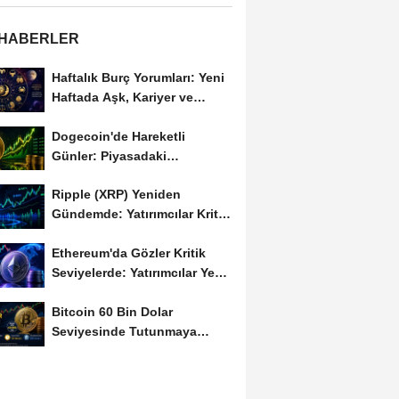
 HABERLER
Haftalık Burç Yorumları: Yeni
Haftada Aşk, Kariyer ve
Finans Gündemi
Dogecoin'de Hareketli
Günler: Piyasadaki
Dalgalanma Meme Coin'leri
Ripple (XRP) Yeniden
de...
Gündemde: Yatırımcılar Kritik
Süreci Yakından...
Ethereum'da Gözler Kritik
Seviyelerde: Yatırımcılar Yeni
Hamleleri...
Bitcoin 60 Bin Dolar
Seviyesinde Tutunmaya
Çalışıyor: Piyasalarda...