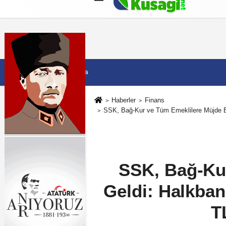
Künye
İletişim
Çerez Politikası
G
7 Ağustos 2026, Cuma
Haberler
Finans
SSK, Bağ-Kur ve Tüm Emeklilere Müjde Bü
SSK, Bağ-Ku
Geldi: Halkbank
T