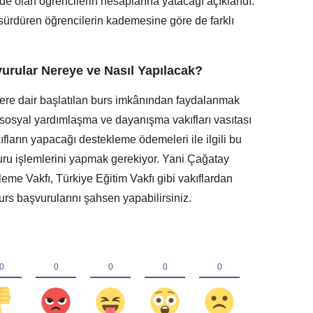
de olan öğrencilerin hesaplarına yatacağı açıklandı.
ürdüren öğrencilerin kademesine göre de farklı
urular Nereye ve Nasıl Yapılacak?
ere dair başlatılan burs imkânından faydalanmak
e sosyal yardımlaşma ve dayanışma vakıfları vasıtası
fların yapacağı destekleme ödemeleri ile ilgili bu
uru işlemlerini yapmak gerekiyor. Yani Çağatay
me Vakfı, Türkiye Eğitim Vakfı gibi vakıflardan
burs başvurularını şahsen yapabilirsiniz.