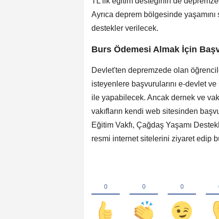
TL'lik eğitim desteğinin de depremze
Ayrıca deprem bölgesinde yaşamını s
destekler verilecek.
Burs Ödemesi Almak İçin Başv
Devlet'ten depremzede olan öğrencil
isteyenlere başvurularını e-devlet v
ile yapabilecek. Ancak dernek ve vakı
vakıfların kendi web sitesinden başv
Eğitim Vakfı, Çağdaş Yaşamı Destekle
resmi internet sitelerini ziyaret edip 