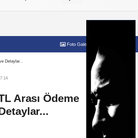
Foto Galeri
Yazarlar
e Detaylar...
7:14
0 TL Arası Ödeme
etaylar...