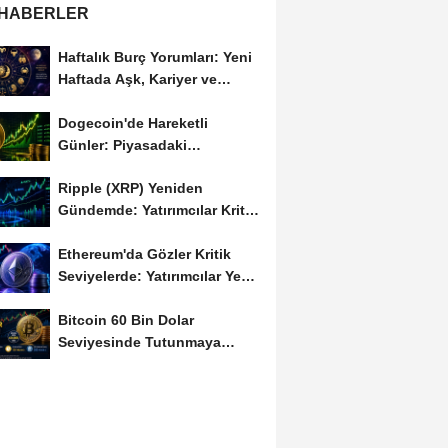
 HABERLER
Haftalık Burç Yorumları: Yeni
Haftada Aşk, Kariyer ve
Finans Gündemi
Dogecoin'de Hareketli
Günler: Piyasadaki
Dalgalanma Meme Coin'leri
Ripple (XRP) Yeniden
de...
Gündemde: Yatırımcılar Kritik
Süreci Yakından...
Ethereum'da Gözler Kritik
Seviyelerde: Yatırımcılar Yeni
Hamleleri...
Bitcoin 60 Bin Dolar
Seviyesinde Tutunmaya
Çalışıyor: Piyasalarda...