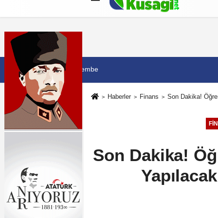
Künye
İletişim
Çerez Politikası
G
6 Ağustos 2026, Perşembe
Haberler
Finans
Son Dakika! Öğren
FI
Son Dakika! Öğr
Yapılacak