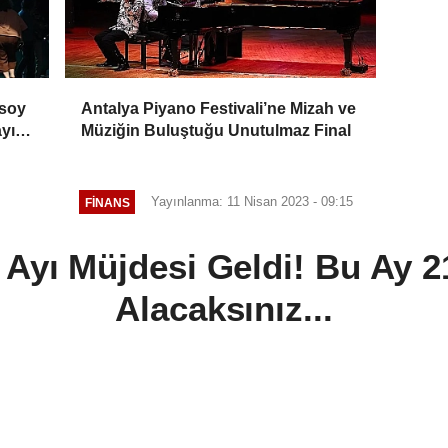
rsoy
Antalya Piyano Festivali’ne Mizah ve
ayı
Müziğin Buluştuğu Unutulmaz Final
Yayınlanma: 11 Nisan 2023 - 09:15
FINANS
 Ayı Müjdesi Geldi! Bu Ay 
Alacaksınız...