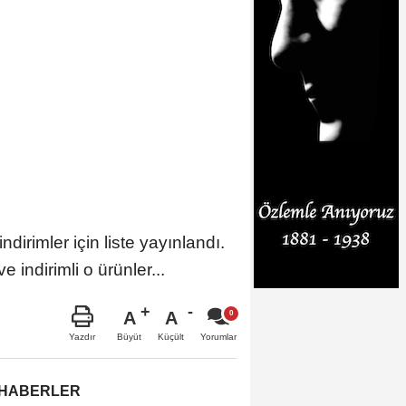
irimler için liste yayınlandı.
e indirimli o ürünler...
A
A
Büyüt
Küçült
Yazdır
Yorumlar
 HABERLER