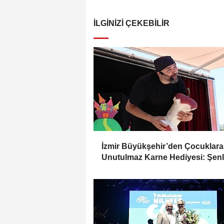
İLGINIZI ÇEKEBILIR
İzmir Büyükşehir’den Çocuklara
Unutulmaz Karne Hediyesi: Şenl
Doğa Gezisi ve Kitap Desteği