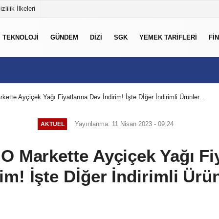
izlilik İlkeleri
TEKNOLOJI
GÜNDEM
DIZI
SGK
YEMEK TARIFLERI
FI
ette Ayçiçek Yağı Fiyatlarına Dev İndirim! İşte Dİğer İndirimli Ürünler...
Yayınlanma: 11 Nisan 2023 - 09:24
AKTUEL
O Markette Ayçiçek Yağı Fi
im! İşte Dİğer İndirimli Ürün