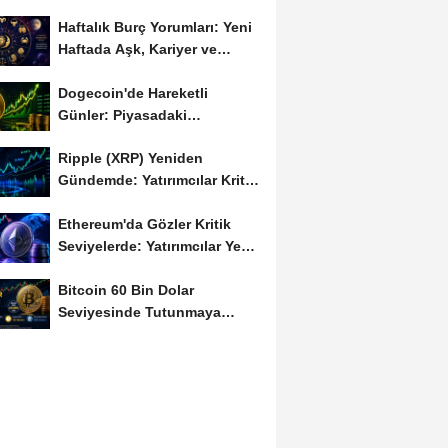
Haftalık Burç Yorumları: Yeni
Haftada Aşk, Kariyer ve
Finans Gündemi
Dogecoin'de Hareketli
Günler: Piyasadaki
Dalgalanma Meme Coin'leri
Ripple (XRP) Yeniden
de...
Gündemde: Yatırımcılar Kritik
Süreci Yakından...
Ethereum'da Gözler Kritik
Seviyelerde: Yatırımcılar Yeni
Hamleleri...
Bitcoin 60 Bin Dolar
Seviyesinde Tutunmaya
Çalışıyor: Piyasalarda...