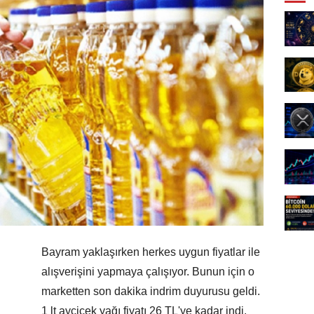
Bayram yaklaşırken herkes uygun fiyatlar ile
alışverişini yapmaya çalışıyor. Bunun için o
marketten son dakika indrim duyurusu geldi.
1 lt ayçiçek yağı fiyatı 26 TL'ye kadar indi.