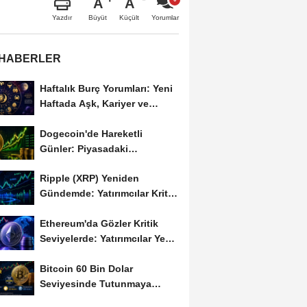
A
A
Büyüt
Küçült
Yazdır
Yorumlar
 HABERLER
Haftalık Burç Yorumları: Yeni
Haftada Aşk, Kariyer ve
Finans Gündemi
Dogecoin'de Hareketli
Günler: Piyasadaki
Dalgalanma Meme Coin'leri
Ripple (XRP) Yeniden
de...
Gündemde: Yatırımcılar Kritik
Süreci Yakından...
Ethereum'da Gözler Kritik
Seviyelerde: Yatırımcılar Yeni
Hamleleri...
Bitcoin 60 Bin Dolar
Seviyesinde Tutunmaya
Çalışıyor: Piyasalarda...