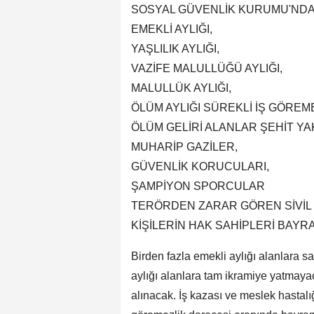
SOSYAL GÜVENLİK KURUMU'NDA
EMEKLİ AYLIĞI,
YAŞLILIK AYLIĞI,
VAZİFE MALULLÜĞÜ AYLIĞI,
MALULLÜK AYLIĞI,
ÖLÜM AYLIĞI SÜREKLİ İŞ GÖREME
ÖLÜM GELİRİ ALANLAR ŞEHİT YAK
MUHARİP GAZİLER,
GÜVENLİK KORUCULARI,
ŞAMPİYON SPORCULAR
TERÖRDEN ZARAR GÖREN SİVİL 
KİŞİLERİN HAK SAHİPLERİ BAYR
Birden fazla emekli aylığı alanlara 
aylığı alanlara tam ikramiye yatmayac
alınacak. İş kazası ve meslek hastalığ