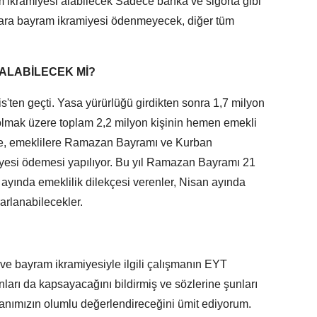
 ikramiyesi alabilecek Sadece banka ve sigorta gibi
nlara bayram ikramiyesi ödenmeyecek, diğer tüm
 ALABİLECEK Mİ?
s'ten geçti. Yasa yürürlüğü girdikten sonra 1,7 milyon
 olmak üzere toplam 2,2 milyon kişinin hemen emekli
öre, emeklilere Ramazan Bayramı ve Kurban
yesi ödemesi yapılıyor. Bu yıl Ramazan Bayramı 21
 ayında emeklilik dilekçesi verenler, Nisan ayında
arlanabilecekler.
 ve bayram ikramiyesiyle ilgili çalışmanın EYT
arı da kapsayacağını bildirmiş ve sözlerine şunları
anımızın olumlu değerlendireceğini ümit ediyorum.