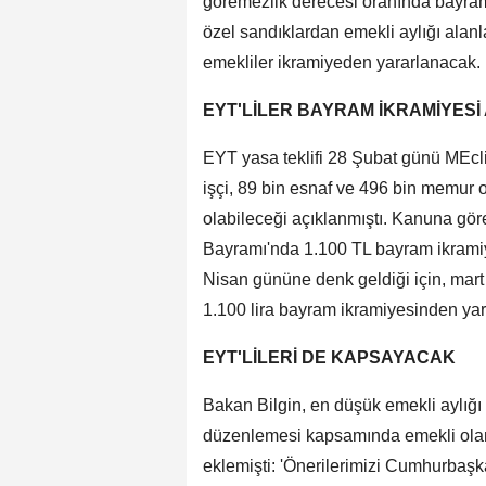
göremezlik derecesi oranında bayram
özel sandıklardan emekli aylığı ala
emekliler ikramiyeden yararlanacak.
EYT'LİLER BAYRAM İKRAMİYESİ
EYT yasa teklifi 28 Şubat günü MEcli
işçi, 89 bin esnaf ve 496 bin memur
olabileceği açıklanmıştı. Kanuna g
Bayramı'nda 1.100 TL bayram ikrami
Nisan gününe denk geldiği için, mart
1.100 lira bayram ikramiyesinden yar
EYT'LİLERİ DE KAPSAYACAK
Bakan Bilgin, en düşük emekli aylığı
düzenlemesi kapsamında emekli olanl
eklemişti: 'Önerilerimizi Cumhurbaşk