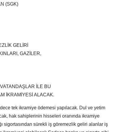
N (SGK)
ZLİK GELİRİ
INLARI, GAZİLER,
VATANDAŞLAR İLE BU
AM İKRAMİYESİ ALACAK.
sadece tek ikramiye ödemesi yapılacak. Dul ve yetim
ak, hak sahiplerinin hisseleri oranında ikramiye
ı sigortasından sürekli iş göremezlik geliri alanlar iş