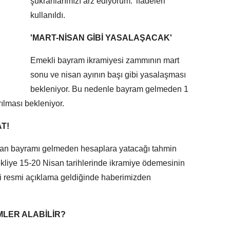
şükranlarımızı arz ediyorum.' ifadeleri
kullanıldı.
'MART-NİSAN GİBİ YASALAŞACAK'
Emekli bayram ikramiyesi zammının mart
sonu ve nisan ayının başı gibi yasalaşması
bekleniyor. Bu nedenle bayram gelmeden 1
ılması bekleniyor.
T!
an bayramı gelmeden hesaplara yatacağı tahmin
kliye 15-20 Nisan tarihlerinde ikramiye ödemesinin
li resmi açıklama geldiğinde haberimizden
MLER ALABİLİR?