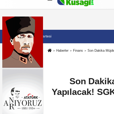
Künye
İletişim
Çerez Politikası
G
8 Ağustos 2026, Cumartesi
Haberler
Finans
Son Dakika Müjde
Son Dakik
Yapılacak! SGK