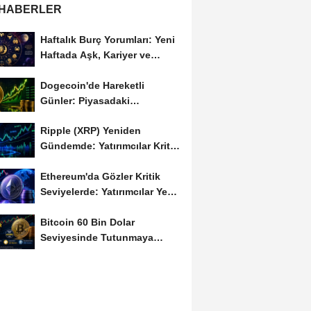
 HABERLER
Haftalık Burç Yorumları: Yeni
Haftada Aşk, Kariyer ve
Finans Gündemi
Dogecoin'de Hareketli
Günler: Piyasadaki
Dalgalanma Meme Coin'leri
Ripple (XRP) Yeniden
de...
Gündemde: Yatırımcılar Kritik
Süreci Yakından...
Ethereum'da Gözler Kritik
Seviyelerde: Yatırımcılar Yeni
Hamleleri...
Bitcoin 60 Bin Dolar
Seviyesinde Tutunmaya
Çalışıyor: Piyasalarda...