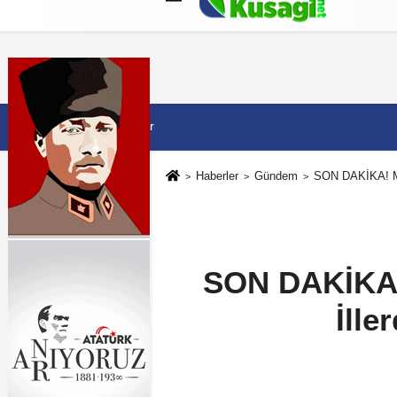
Künye
İletişim
Çerez Politikası
G
9 Ağustos 2026, Pazar
Haberler
Gündem
SON DAKİKA! Met
SON DAKİKA! 
İlle