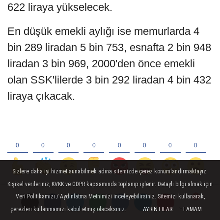
622 liraya yükselecek.
En düşük emekli aylığı ise memurlarda 4
bin 289 liradan 5 bin 753, esnafta 2 bin 948
liradan 3 bin 969, 2000'den önce emekli
olan SSK'lilerde 3 bin 292 liradan 4 bin 432
liraya çıkacak.
Sizlere daha iyi hizmet sunabilmek adına sitemizde çerez konumlandırmaktayız.
Kişisel verileriniz, KVKK ve GDPR kapsamında toplanıp işlenir. Detaylı bilgi almak için
Veri Politikamızı / Aydınlatma Metnimizi inceleyebilirsiniz. Sitemizi kullanarak,
çerezleri kullanmamızı kabul etmiş olacaksınız.
AYRINTILAR
TAMAM
Yorumlar
Yorumlar
YORUMLAR