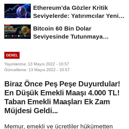
Süreci Yakından...
Ethereum'da Gözler Kritik
Seviyelerde: Yatırımcılar Yeni
Hamleleri...
Bitcoin 60 Bin Dolar
Seviyesinde Tutunmaya
Çalışıyor: Piyasalarda...
GENEL
Yayınlanma: 13 Mayıs 2022 - 10:57
Güncelleme: 13 Mayıs 2022 - 10:57
Biraz Önce Peş Peşe Duyurdular!
En Düşük Emekli Maaşı 4.000 TL!
Taban Emekli Maaşları Ek Zam
Müjdesi Geldi...
Memur, emekli ve ücretliler hükümetten