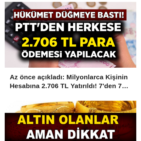
Az önce açıkladı: Milyonlarca Kişinin
Hesabına 2.706 TL Yatırıldı! 7'den 70'e
18'den 75 Yaşa Kadar Herkese Ödeme
Yapılıyor! PTT'ye Kimliğiyle Giden
Parası Ödenecek