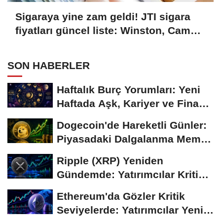
Sigaraya yine zam geldi! JTI sigara
fiyatları güncel liste: Winston, Camel,
Monte Carlo, LD sigara fiyatları ne
kadar, kaç TL oldu?
SON HABERLER
Haftalık Burç Yorumları: Yeni
Haftada Aşk, Kariyer ve Finans
Gündemi
Dogecoin'de Hareketli Günler:
Piyasadaki Dalgalanma Meme
Coin'leri de...
Ripple (XRP) Yeniden
Gündemde: Yatırımcılar Kritik
Süreci Yakından...
Ethereum'da Gözler Kritik
Seviyelerde: Yatırımcılar Yeni