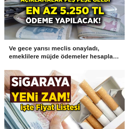
Ve gece yarısı meclis onayladı,
emeklilere müjde ödemeler hesaplara
yatacak! 5.250 TL Hemen
Çekebilirsiniz!