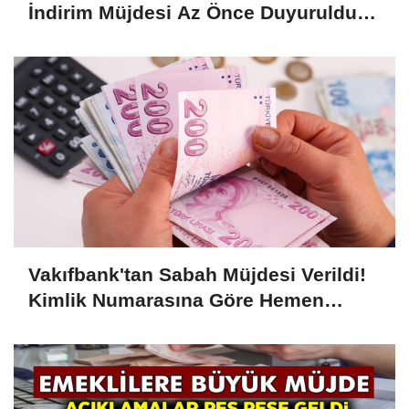
İndirim Müjdesi Az Önce Duyuruldu!
Büyük İndirim Kampanyası Başladı!
Hemen Başvurun....
Vakıfbank'tan Sabah Müjdesi Verildi!
Kimlik Numarasına Göre Hemen
Ödeme 7.500 TL Olarak Yatacak