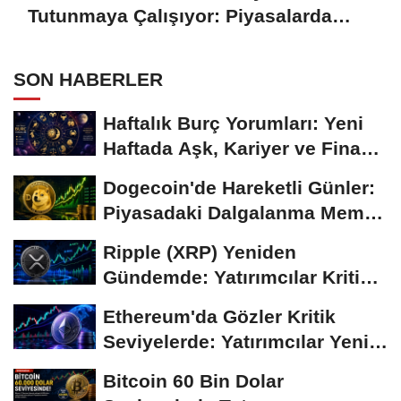
Tutunmaya Çalışıyor: Piyasalarda
Temkinli Bekleyiş
SON HABERLER
Haftalık Burç Yorumları: Yeni
Haftada Aşk, Kariyer ve Finans
Gündemi
Dogecoin'de Hareketli Günler:
Piyasadaki Dalgalanma Meme
Coin'leri de...
Ripple (XRP) Yeniden
Gündemde: Yatırımcılar Kritik
Süreci Yakından...
Ethereum'da Gözler Kritik
Seviyelerde: Yatırımcılar Yeni
Hamleleri...
Bitcoin 60 Bin Dolar