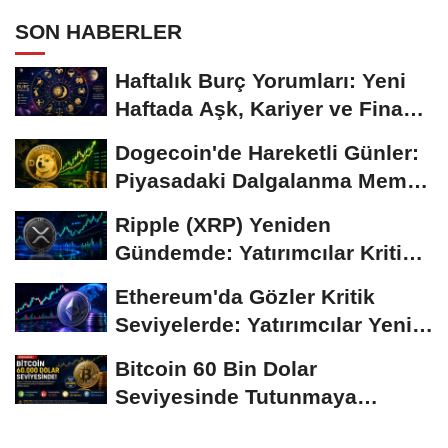
SON HABERLER
Haftalık Burç Yorumları: Yeni
Haftada Aşk, Kariyer ve Finans
Gündemi
Dogecoin'de Hareketli Günler:
Piyasadaki Dalgalanma Meme
Coin'leri de...
Ripple (XRP) Yeniden
Gündemde: Yatırımcılar Kritik
Süreci Yakından...
Ethereum'da Gözler Kritik
Seviyelerde: Yatırımcılar Yeni
Hamleleri...
Bitcoin 60 Bin Dolar
Seviyesinde Tutunmaya
Çalışıyor: Piyasalarda...