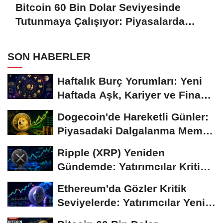
Bitcoin 60 Bin Dolar Seviyesinde
Tutunmaya Çalışıyor: Piyasalarda
Temkinli Bekleyiş
SON HABERLER
Haftalık Burç Yorumları: Yeni
Haftada Aşk, Kariyer ve Finans
Gündemi
Dogecoin'de Hareketli Günler:
Piyasadaki Dalgalanma Meme
Coin'leri de...
Ripple (XRP) Yeniden
Gündemde: Yatırımcılar Kritik
Süreci Yakından...
Ethereum'da Gözler Kritik
Seviyelerde: Yatırımcılar Yeni
Hamleleri...