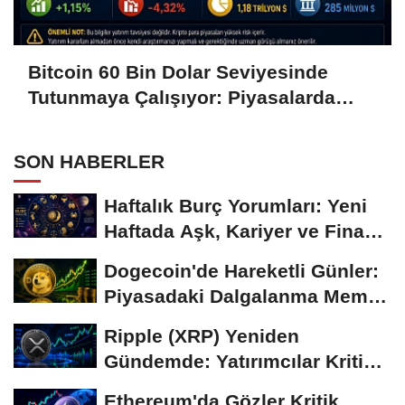
Bitcoin 60 Bin Dolar Seviyesinde
Tutunmaya Çalışıyor: Piyasalarda
Temkinli Bekleyiş
SON HABERLER
Haftalık Burç Yorumları: Yeni
Haftada Aşk, Kariyer ve Finans
Gündemi
Dogecoin'de Hareketli Günler:
Piyasadaki Dalgalanma Meme
Coin'leri de...
Ripple (XRP) Yeniden
Gündemde: Yatırımcılar Kritik
Süreci Yakından...
Ethereum'da Gözler Kritik