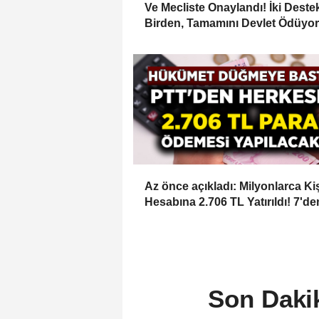
Ve Mecliste Onaylandı! İki Deste
Birden, Tamamını Devlet Ödüyor
1.726 Lira...
Az önce açıkladı: Milyonlarca Ki
Hesabına 2.706 TL Yatırıldı! 7'de
70'e 18'den 75 Yaşa Kadar Herk
Ödeme Yapılıyor! PTT'ye Kimliği
Giden Parası Ödenecek
Son Daki