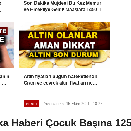
k
Son Dakika Müjdesi Bu Kez Memur
,
ve Emekliye Geldi! Maaşlara 1450 lira
Ek Zam Kesinleşti! Tarih Verildi....
şinin
Altın fiyatları bugün hareketlendi!
n
Gram ve çeyrek altın fiyatları ne
ese
kadar oldu?
yle
Yayınlanma: 15 Ekim 2021 - 18:27
GENEL
ka Haberi Çocuk Başına 125