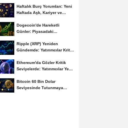
Haftalık Burç Yorumları: Yeni
Haftada Aşk, Kariyer ve
Finans Gündemi
Dogecoin'de Hareketli
Günler: Piyasadaki
Dalgalanma Meme Coin'leri
Ripple (XRP) Yeniden
de...
Gündemde: Yatırımcılar Kritik
Süreci Yakından...
Ethereum'da Gözler Kritik
Seviyelerde: Yatırımcılar Yeni
Hamleleri...
Bitcoin 60 Bin Dolar
Seviyesinde Tutunmaya
Çalışıyor: Piyasalarda...