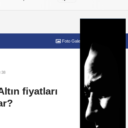
Foto Galeri
Yazarlar
:38
ltın fiyatları
ar?