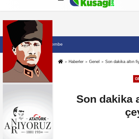
Künye
İletişim
Çerez Politikası
G
6 Ağustos 2026, Perşembe
Haberler
Genel
Son dakika altın fi
G
Son dakika al
çe