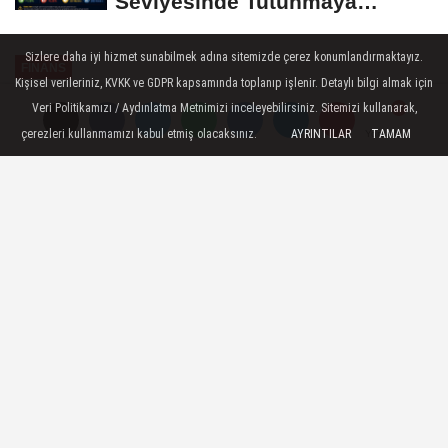
Seviyesinde Tutunmaya
Çalışıyor: Piyasalarda...
Sizlere daha iyi hizmet sunabilmek adına sitemizde çerez konumlandırmaktayız.
FINANS
Kişisel verileriniz, KVKK ve GDPR kapsamında toplanıp işlenir. Detaylı bilgi almak için
Yayınlanma: 19 Kasım 2023 - 09:30
Veri Politikamızı / Aydınlatma Metnimizi inceleyebilirsiniz. Sitemizi kullanarak,
çerezleri kullanmamızı kabul etmiş olacaksınız.
AYRINTILAR
TAMAM
Yorumlar
Yorumlar
Cumhurbaşkanı Erdoğan'dan
Annelere Yardım Verilecek! 3.250
TL Sosyal Yardım Nasıl Alınır?