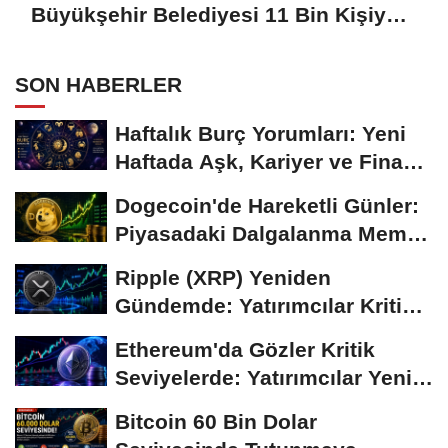
Büyükşehir Belediyesi 11 Bin Kişiye
Aşure İkram Etti
SON HABERLER
Haftalık Burç Yorumları: Yeni
Haftada Aşk, Kariyer ve Finans
Gündemi
Dogecoin'de Hareketli Günler:
Piyasadaki Dalgalanma Meme
Coin'leri de...
Ripple (XRP) Yeniden
Gündemde: Yatırımcılar Kritik
Süreci Yakından...
Ethereum'da Gözler Kritik
Seviyelerde: Yatırımcılar Yeni
Hamleleri...
Bitcoin 60 Bin Dolar