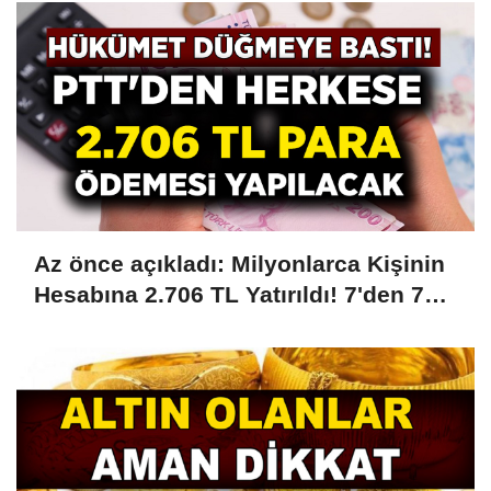
Az önce açıkladı: Milyonlarca Kişinin
Hesabına 2.706 TL Yatırıldı! 7'den 70'e
18'den 75 Yaşa Kadar Herkese Ödeme
Yapılıyor! PTT'ye Kimliğiyle Giden
Parası Ödenecek