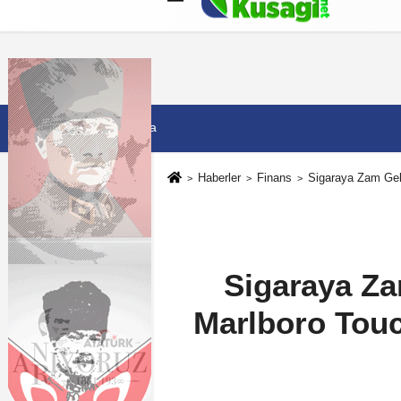
Künye
İletişim
Çerez Politikası
G
7 Ağustos 2026, Cuma
Haberler
Finans
Sigaraya Zam Geli
Sigaraya Za
Marlboro Touch