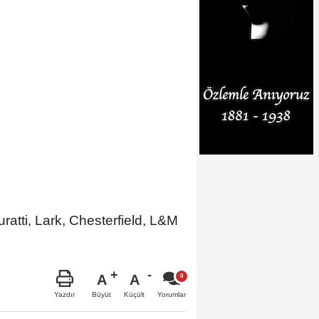
ratti, Lark, Chesterfield, L&M
A
A
Büyüt
Küçült
Yazdır
Yorumlar