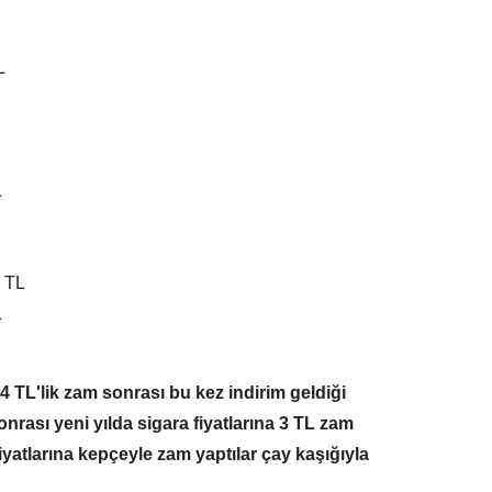
L
L
0 TL
L
 4 TL'lik zam sonrası bu kez indirim geldiği
onrası yeni yılda sigara fiyatlarına 3 TL zam
fiyatlarına kepçeyle zam yaptılar çay kaşığıyla