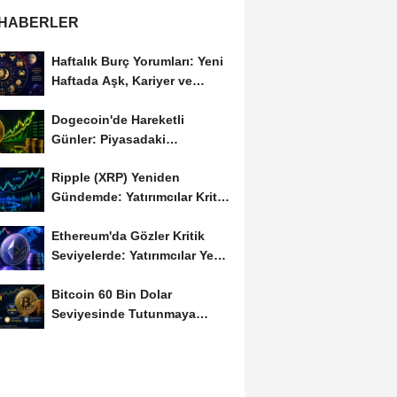
 HABERLER
Haftalık Burç Yorumları: Yeni
Haftada Aşk, Kariyer ve
Finans Gündemi
Dogecoin'de Hareketli
Günler: Piyasadaki
Dalgalanma Meme Coin'leri
Ripple (XRP) Yeniden
de...
Gündemde: Yatırımcılar Kritik
Süreci Yakından...
Ethereum'da Gözler Kritik
Seviyelerde: Yatırımcılar Yeni
Hamleleri...
Bitcoin 60 Bin Dolar
Seviyesinde Tutunmaya
Çalışıyor: Piyasalarda...