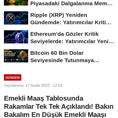
Piyasadaki Dalgalanma Meme
Coin'leri de...
Ripple (XRP) Yeniden
Gündemde: Yatırımcılar Kritik
Süreci Yakından...
Ethereum'da Gözler Kritik
Seviyelerde: Yatırımcılar Yeni
Hamleleri...
Bitcoin 60 Bin Dolar
Seviyesinde Tutunmaya
Çalışıyor: Piyasalarda...
GÜNDEM
Yayınlanma: 17 Aralık 2022 - 12:52
Emekli Maaş Tablosunda
Rakamlar Tek Tek Açıklandı! Bakın
Bakalım En Düşük Emekli Maaşı