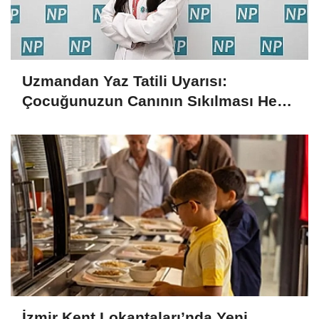
Uzmandan Yaz Tatili Uyarısı:
Çocuğunuzun Canının Sıkılması Her
Zaman Kötü Bir İşaret Değil
İzmir Kent Lokantaları’nda Yeni