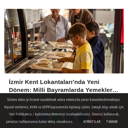
Zaman Kötü Bir İşaret Değil
İzmir Kent Lokantaları’nda Yeni
Dönem: Milli Bayramlarda Yemekler
Ücretsiz Olacak
Sizlere daha iyi hizmet sunabilmek adına sitemizde çerez konumlandırmaktayız.
Kişisel verileriniz, KVKK ve GDPR kapsamında toplanıp işlenir. Detaylı bilgi almak için
Veri Politikamızı / Aydınlatma Metnimizi inceleyebilirsiniz. Sitemizi kullanarak,
çerezleri kullanmamızı kabul etmiş olacaksınız.
AYRINTILAR
TAMAM
Yorumlar
Yorumlar