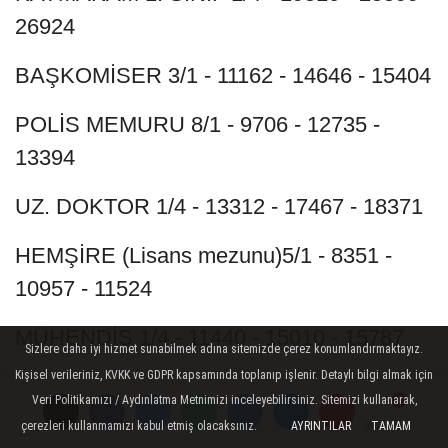
26924
BAŞKOMİSER 3/1 - 11162 - 14646 - 15404
POLİS MEMURU 8/1 - 9706 - 12735 -
13394
UZ. DOKTOR 1/4 - 13312 - 17467 - 18371
HEMŞİRE (Lisans mezunu)5/1 - 8351 -
10957 - 11524
MÜHENDİS 1/4 - 11440 - 15010 - 15787
Sizlere daha iyi hizmet sunabilmek adına sitemizde çerez konumlandırmaktayız.
Kişisel verileriniz, KVKK ve GDPR kapsamında toplanıp işlenir. Detaylı bilgi almak için
TEKNİSYEN (Lise mezunu) 11/1 - 7132 -
Veri Politikamızı / Aydınlatma Metnimizi inceleyebilirsiniz. Sitemizi kullanarak,
9358 - 9842
çerezleri kullanmamızı kabul etmiş olacaksınız.
AYRINTILAR
TAMAM
Yorumlar
Yorumlar