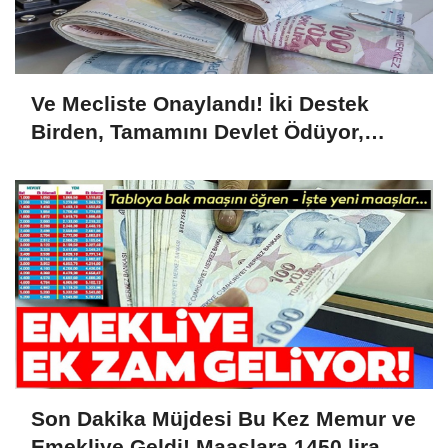
Ve Mecliste Onaylandı! İki Destek
Birden, Tamamını Devlet Ödüyor,
1.726 Lira...
Son Dakika Müjdesi Bu Kez Memur ve
Emekliye Geldi! Maaşlara 1450 lira Ek