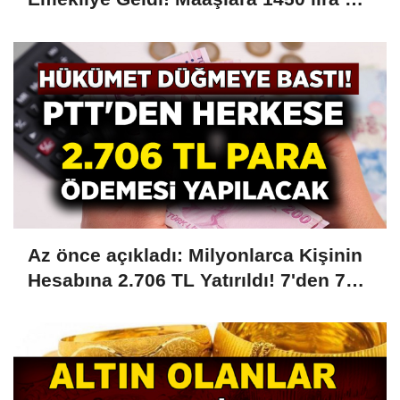
Zam Kesinleşti! Tarih Verildi....
Az önce açıkladı: Milyonlarca Kişinin
Hesabına 2.706 TL Yatırıldı! 7'den 70'e
18'den 75 Yaşa Kadar Herkese Ödeme
Yapılıyor! PTT'ye Kimliğiyle Giden
Parası Ödenecek