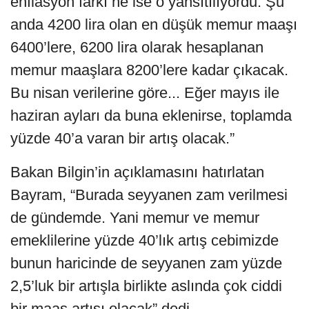
enflasyon farkı ne ise o yansıtılıyordu. Şu
anda 4200 lira olan en düşük memur maaşı
6400’lere, 6200 lira olarak hesaplanan
memur maaşlara 8200’lere kadar çıkacak.
Bu nisan verilerine göre... Eğer mayıs ile
haziran ayları da buna eklenirse, toplamda
yüzde 40’a varan bir artış olacak.”
Bakan Bilgin’in açıklamasını hatırlatan
Bayram, “Burada seyyanen zam verilmesi
de gündemde. Yani memur ve memur
emeklilerine yüzde 40’lık artış cebimizde
bunun haricinde de seyyanen zam yüzde
2,5’luk bir artışla birlikte aslında çok ciddi
bir maaş artışı olacak” dedi.