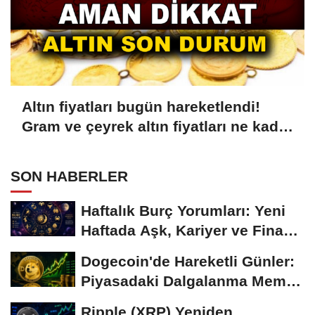
Altın fiyatları bugün hareketlendi!
Gram ve çeyrek altın fiyatları ne kadar
oldu?
SON HABERLER
Haftalık Burç Yorumları: Yeni
Haftada Aşk, Kariyer ve Finans
Gündemi
Dogecoin'de Hareketli Günler:
Piyasadaki Dalgalanma Meme
Coin'leri de...
Ripple (XRP) Yeniden