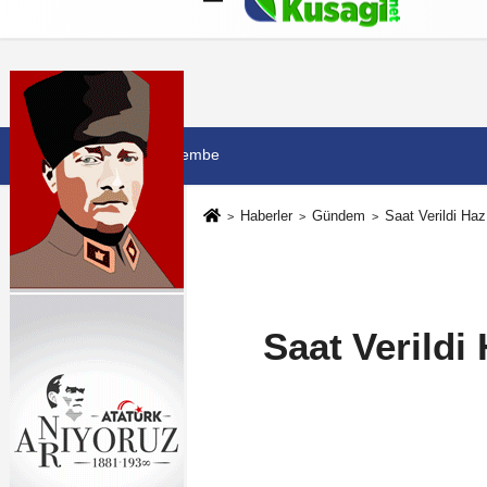
Künye
İletişim
Çerez Politikası
G
6 Ağustos 2026, Perşembe
Haberler
Gündem
Saat Verildi Hazı
Saat Verildi 