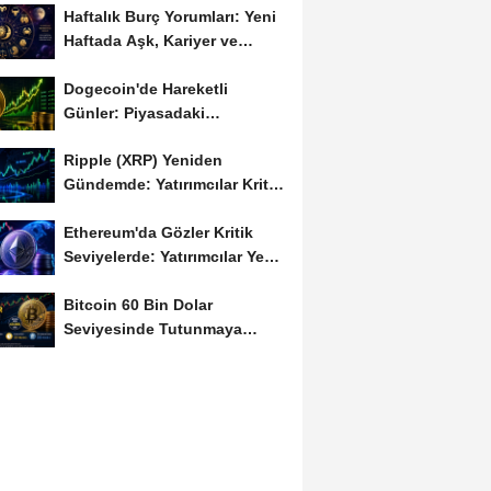
Haftalık Burç Yorumları: Yeni
Haftada Aşk, Kariyer ve
Finans Gündemi
Dogecoin'de Hareketli
Günler: Piyasadaki
Dalgalanma Meme Coin'leri
Ripple (XRP) Yeniden
de...
Gündemde: Yatırımcılar Kritik
Süreci Yakından...
Ethereum'da Gözler Kritik
Seviyelerde: Yatırımcılar Yeni
Hamleleri...
Bitcoin 60 Bin Dolar
Seviyesinde Tutunmaya
Çalışıyor: Piyasalarda...