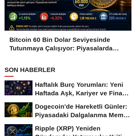
Bitcoin 60 Bin Dolar Seviyesinde
Tutunmaya Çalışıyor: Piyasalarda
Temkinli Bekleyiş
SON HABERLER
Haftalık Burç Yorumları: Yeni
Haftada Aşk, Kariyer ve Finans
Gündemi
Dogecoin'de Hareketli Günler:
Piyasadaki Dalgalanma Meme
Coin'leri de...
Ripple (XRP) Yeniden